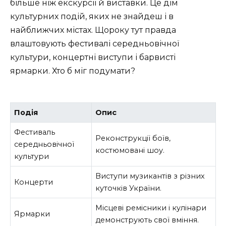
більше ніж екскурсії й виставки. Це дім
культурних подій, яких не знайдеш і в
найближчих містах. Щороку тут правда
влаштовують фестивалі середньовічної
культури, концертні виступи і барвисті
ярмарки. Хто б міг подумати?
Подія
Опис
Фестиваль
Реконструкції боїв,
середньовічної
костюмовані шоу.
культури
Виступи музикантів з різних
Концерти
куточків України.
Місцеві ремісники і кулінари
Ярмарки
демонструють свої вміння.