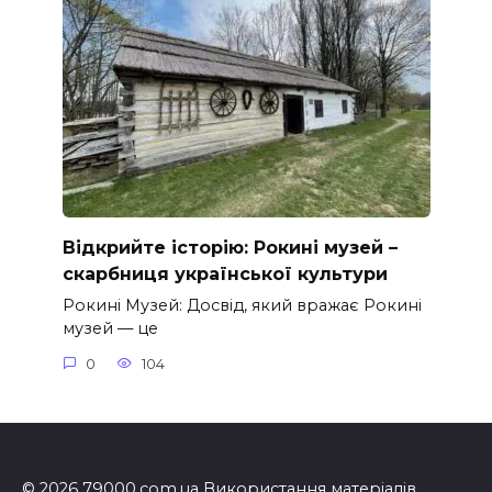
Відкрийте історію: Рокині музей –
скарбниця української культури
Рокині Музей: Досвід, який вражає Рокині
музей — це
0
104
© 2026 79000.com.ua Використання матеріалів,