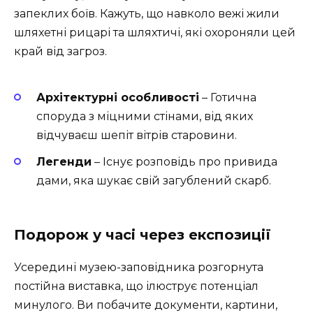
запеклих боїв. Кажуть, що навколо вежі жили
шляхетні рицарі та шляхтичі, які охороняли цей
край від загроз.
Архітектурні особливості
– Готична
споруда з міцними стінами, від яких
відчуваєш шепіт вітрів старовини.
Легенди
– Існує розповідь про привида
дами, яка шукає свій загублений скарб.
Подорож у часі через експозиції
Усередині музею-заповідника розгорнута
постійна виставка, що ілюструє потенціал
минулого. Ви побачите документи, картини,