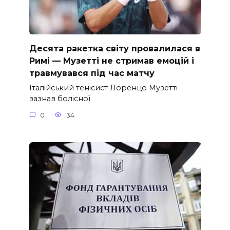
Десята ракетка світу провалилася в
Римі — Музетті не стримав емоцій і
травмувався під час матчу
Італійський тенісист Лоренцо Музетті
зазнав болісної
0
34