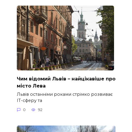
Чим відомий Львів – найцікавіше про
місто Лева
Львів останніми роками стрімко розвиває
ІТ-сферу та
0
92