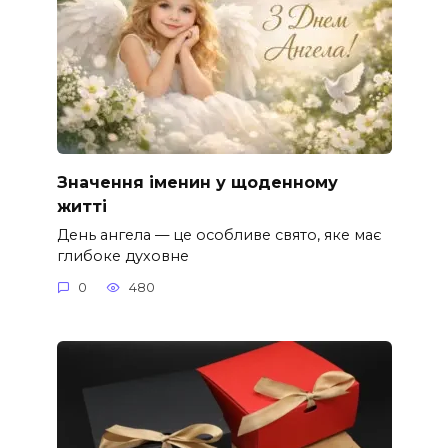
Значення іменин у щоденному
житті
День ангела — це особливе свято, яке має
глибоке духовне
0
480