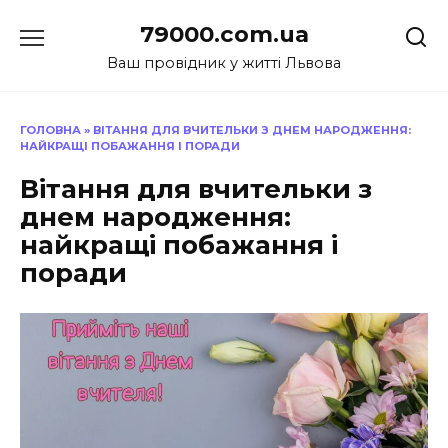
Перейти
79000.com.ua
до
вмісту
Ваш провідник у житті Львова
ГОЛОВНА
»
ВІТАННЯ ДЛЯ ВЧИТЕЛЬКИ З ДНЕМ НАРОДЖЕННЯ:
НАЙКРАЩІ ПОБАЖАННЯ І ПОРАДИ
Вітання для вчительки з
днем народження:
найкращі побажання і
поради