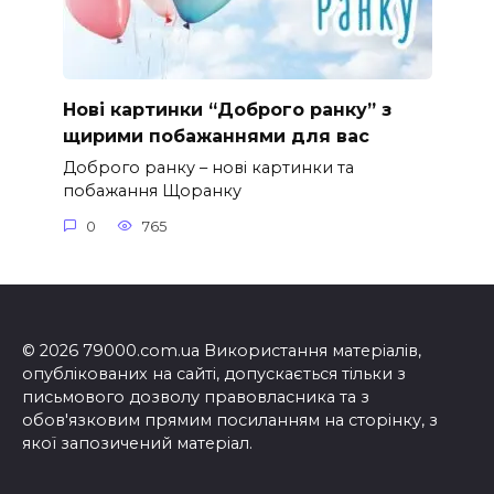
Нові картинки “Доброго ранку” з
щирими побажаннями для вас
Доброго ранку – нові картинки та
побажання Щоранку
0
765
© 2026 79000.com.ua Використання матеріалів,
опублікованих на сайті, допускається тільки з
письмового дозволу правовласника та з
обов'язковим прямим посиланням на сторінку, з
якої запозичений матеріал.