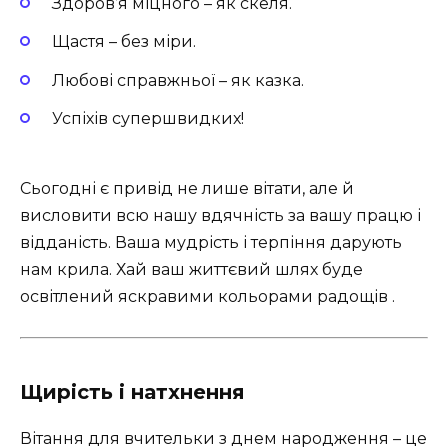
Здоров’я міцного – як скеля.
Щастя – без міри.
Любові справжньої – як казка.
Успіхів супершвидких!
Сьогодні є привід не лише вітати, але й
висловити всю нашу вдячність за вашу працю і
відданість. Ваша мудрість і терпіння дарують
нам крила. Хай ваш життєвий шлях буде
освітлений яскравими кольорами радощів .
Щирість і натхнення
Вітання для вчительки з днем народження – це