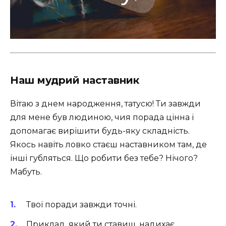
Наш мудрий наставник
Вітаю з днем народження, татусю! Ти завжди
для мене був людиною, чия порада цінна і
допомагає вирішити будь-яку складність.
Якось навіть ловко стаєш наставником там, де
інші губляться. Що робити без тебе? Нічого?
Мабуть.
Твої поради завжди точні.
Приклад, який ти ставиш, надихає.