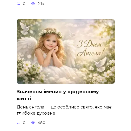
0
2.1к.
Значення іменин у щоденному
житті
День ангела — це особливе свято, яке має
глибоке духовне
0
480