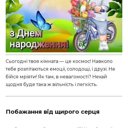
Сьогодні твоя кімната — це космос! Навколо
тебе розлітаються емоції, солодощі, і друзі. Не
бійся мріяти! Як там, в невагомості? Нехай
щодня буде така ж вільність і легкість.
Побажання від щирого серця