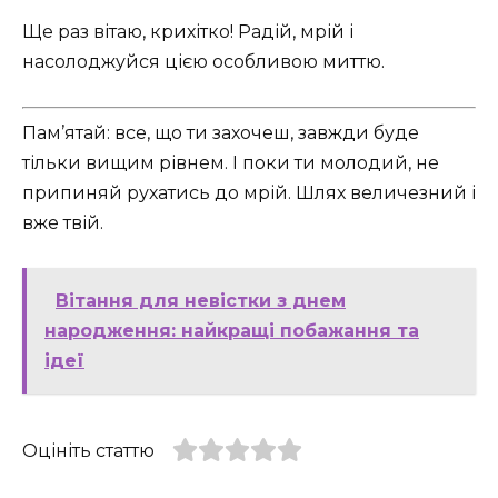
Ще раз вітаю, крихітко! Радій, мрій і
насолоджуйся цією особливою миттю.
Пам’ятай: все, що ти захочеш, завжди буде
тільки вищим рівнем. І поки ти молодий, не
припиняй рухатись до мрій. Шлях величезний і
вже твій.
Вітання для невістки з днем
народження: найкращі побажання та
ідеї
Оцініть статтю