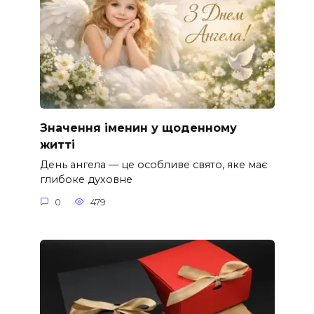
Значення іменин у щоденному
житті
День ангела — це особливе свято, яке має
глибоке духовне
0
479