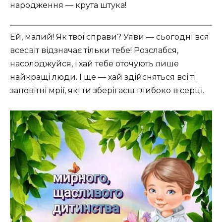
народження — крута штука!
Ей, малий! Як твої справи? Уяви — сьогодні вся
всесвіт відзначає тільки тебе! Розслабся,
насолоджуйся, і хай тебе оточують лише
найкращі люди. І ще — хай здійсняться всі ті
заповітні мрії, які ти зберігаєш глибоко в серці.