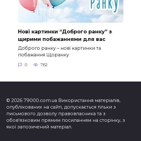
Нові картинки “Доброго ранку” з
щирими побажаннями для вас
Доброго ранку – нові картинки та
побажання Щоранку
0
762
© 2026 79000.com.ua Використання матеріалів,
опублікованих на сайті, допускається тільки з
письмового дозволу правовласника та з
обов'язковим прямим посиланням на сторінку, з
якої запозичений матеріал.