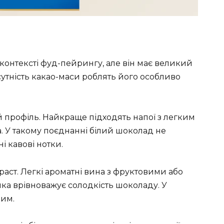
контексті фуд-пейрингу, але він має великий
сутність какао-маси роблять його особливо
й профіль. Найкраще підходять напої з легким
 У такому поєднанні білий шоколад не
і кавові нотки.
раст. Легкі ароматні вина з фруктовими або
яка врівноважує солодкість шоколаду. У
ним.