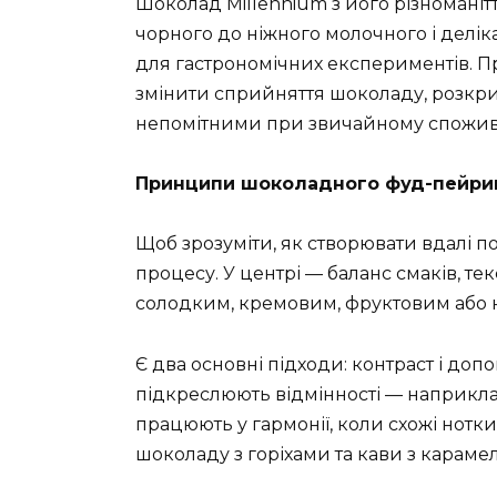
Шоколад Millennium з його різноманіт
чорного до ніжного молочного і делік
для гастрономічних експериментів. 
змінити сприйняття шоколаду, розкри
непомітними при звичайному спожив
Принципи шоколадного фуд-пейрин
Щоб зрозуміти, як створювати вдалі п
процесу. У центрі — баланс смаків, те
солодким, кремовим, фруктовим або н
Є два основні підходи: контраст і до
підкреслюють відмінності — наприкла
працюють у гармонії, коли схожі нотк
шоколаду з горіхами та кави з карам