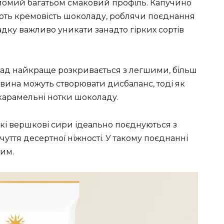
айомий багатьом смаковий профіль. Капучино
ють кремовість шоколаду, роблячи поєднання
дку важливо уникати занадто гірких сортів
ад найкраще розкривається з легшими, більш
 вина можуть створювати дисбаланс, тоді як
 карамельні нотки шоколаду.
кі вершкові сири ідеально поєднуються з
ття десертної ніжності. У такому поєднанні
тим.