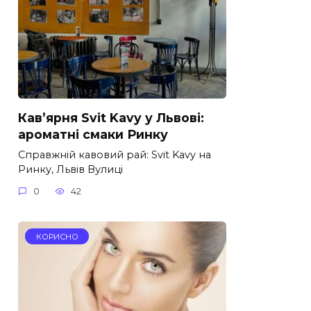
Кав’ярня Svit Kavy у Львові:
ароматні смаки Ринку
Справжній кавовий рай: Svit Kavy на
Ринку, Львів Вулиці
0
42
КОРИСНО