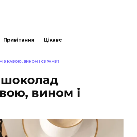
Привітання
Цікаве
 З КАВОЮ, ВИНОМ І СИРАМИ?
 шоколад
авою, вином і