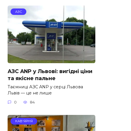
АЗС
АЗС ANP у Львові: вигідні ціни
та якісне пальне
Таємниці АЗС ANP у серці Львова
Львів — це не лише
0
84
КАВ'ЯРНЯ