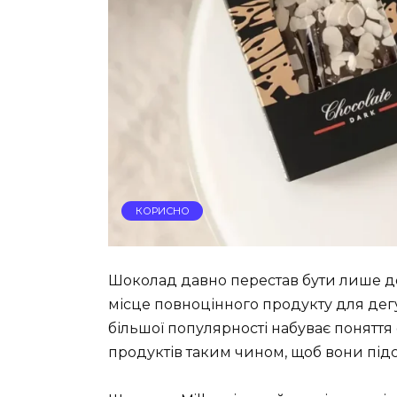
КОРИСНО
Шоколад давно перестав бути лише дес
місце повноцінного продукту для дегу
більшої популярності набуває понятт
продуктів таким чином, щоб вони під