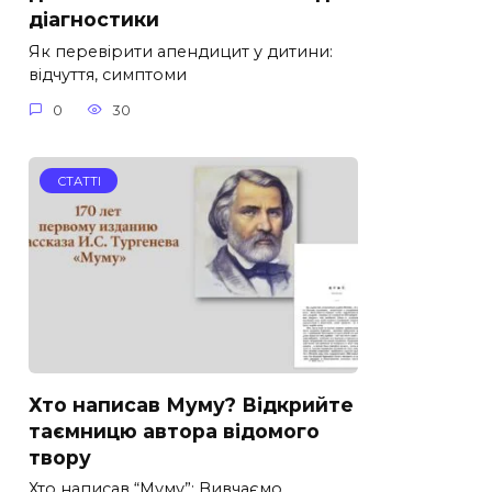
діагностики
Як перевірити апендицит у дитини:
відчуття, симптоми
0
30
СТАТТІ
Хто написав Муму? Відкрийте
таємницю автора відомого
твору
Хто написав “Муму”: Вивчаємо