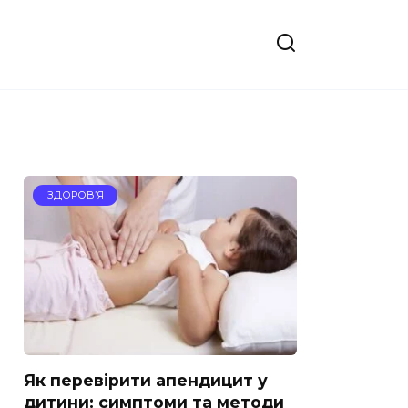
ЗДОРОВ’Я
Як перевірити апендицит у
дитини: симптоми та методи