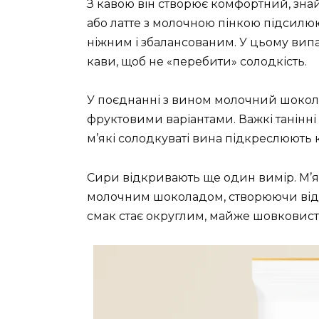
З кавою він створює комфортний, зн
або латте з молочною пінкою підсилю
ніжним і збалансованим. У цьому випа
кави, щоб не «перебити» солодкість.
У поєднанні з вином молочний шокол
фруктовими варіантами. Важкі танінні
м’які солодкуваті вина підкреслюють
Сири відкривають ще один вимір. М’я
молочним шоколадом, створюючи відчу
смак стає округлим, майже шовковис