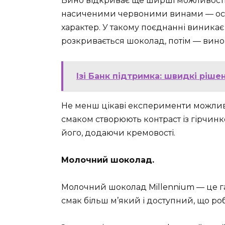
Вино відкриває ще ширші можливості
насиченими червоними винами — осо
характер. У такому поєднанні виникає 
розкривається шоколад, потім — вино,
Ізі Банк підтримка: швидкі ріше
Не менш цікаві експерименти можливі
смаком створюють контраст із гірчинк
його, додаючи кремовості.
Молочний шоколад.
Молочний шоколад Millennium — це гар
смак більш м’який і доступний, що р