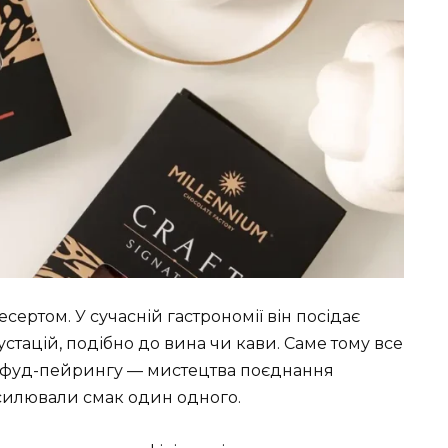
ертом. У сучасній гастрономії він посідає
стацій, подібно до вина чи кави. Саме тому все
я фуд-пейрингу — мистецтва поєднання
силювали смак один одного.