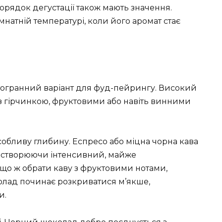
 порядок дегустації також мають значення.
натній температурі, коли його аромат стає
огранний варіант для фуд-пейрингу. Високий
із гірчинкою, фруктовими або навіть винними
собливу глибину. Еспресо або міцна чорна кава
, створюючи інтенсивний, майже
що ж обрати каву з фруктовими нотами,
олад починає розкриватися м’якше,
и.