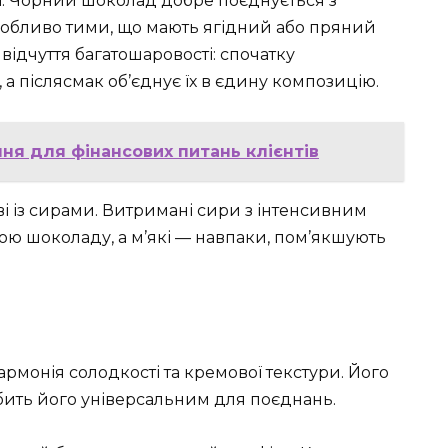
. Чорний шоколад добре поєднується з
бливо тими, що мають ягідний або пряний
відчуття багатошаровості: спочатку
 а післясмак об’єднує їх в єдину композицію.
ння для фінансових питань клієнтів
 із сирами. Витримані сири з інтенсивним
ою шоколаду, а м’які — навпаки, пом’якшують
монія солодкості та кремової текстури. Його
обить його універсальним для поєднань.