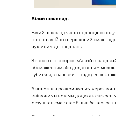
Білий шоколад.
Білий шоколад часто недооцінюють у 
потенціал. Його вершковий смак і від
чутливим до поєднань.
З кавою він створює м’який і солодки
обсмаженням або додаванням молока.
губиться, а навпаки — підкреслює ніжн
З вином він розкривається через конт
квітковими нотами додають свіжості, 
результаті смак стає більш багатогран