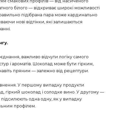
тям смакових профілів — від насиченого
атного білого — відкриває широкі можливості
Правильно підібрана пара може кардинально
ваючи нові відтінки, які залишаються
анні.
гу.
оєднання, важливо відчути логіку самого
кстур і ароматів. Шоколад може бути гірким,
авіть пряним — залежно від рецептури.
повнення. У першому випадку продукти
д, гіркий шоколад і солодке вино. У другому —
и підсилюють одна одну, як у випадку
ельним профілем.