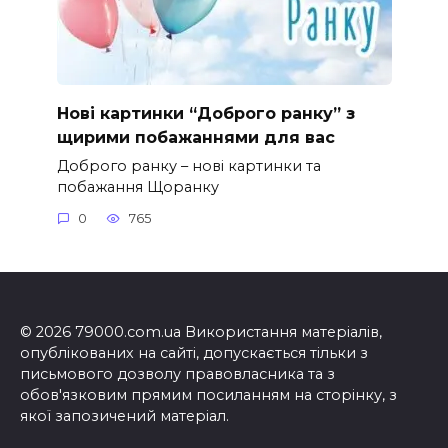
Нові картинки “Доброго ранку” з
щирими побажаннями для вас
Доброго ранку – нові картинки та
побажання Щоранку
0
765
© 2026 79000.com.ua Використання матеріалів,
опублікованих на сайті, допускається тільки з
письмового дозволу правовласника та з
обов'язковим прямим посиланням на сторінку, з
якої запозичений матеріал.