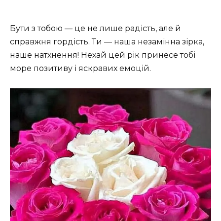
Бути з тобою — це не лише радість, але й
справжня гордість. Ти — наша незамінна зірка,
наше натхнення! Нехай цей рік принесе тобі
море позитиву і яскравих емоцій.