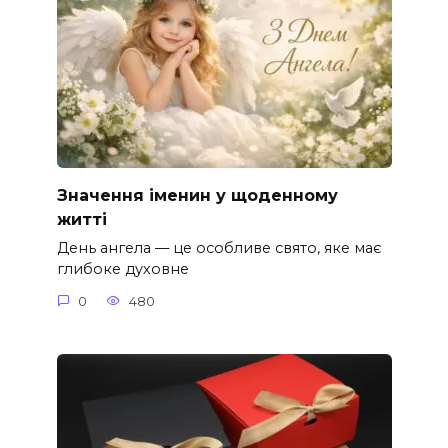
Значення іменин у щоденному
житті
День ангела — це особливе свято, яке має
глибоке духовне
0
480