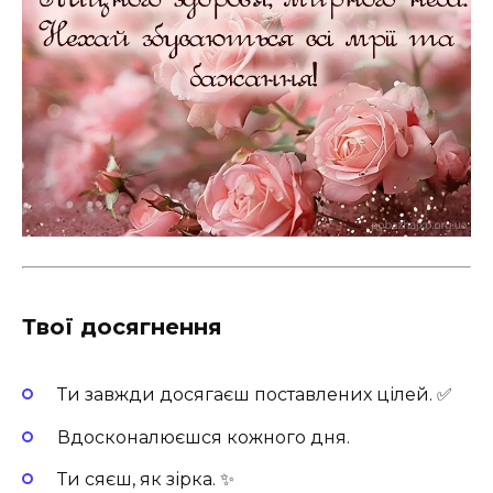
Твої досягнення
Ти завжди досягаєш поставлених цілей. ✅
Вдосконалюєшся кожного дня.
Ти сяєш, як зірка. ✨