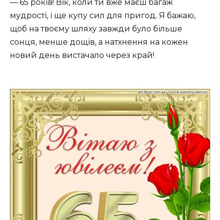
— 65 років! Вік, коли ти вже маєш багаж
мудрості, і ще купу сил для пригод. Я бажаю,
щоб на твоєму шляху завжди було більше
сонця, менше дощів, а натхнення на кожен
новий день вистачало через край!