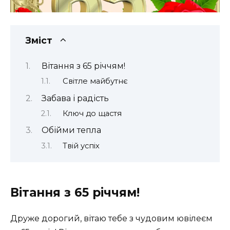
Зміст
Вітання з 65 річчям!
Світле майбутнє
Забава і радість
Ключ до щастя
Обійми тепла
Твій успіх
Вітання з 65 річчям!
Друже дорогий, вітаю тебе з чудовим ювілеєм