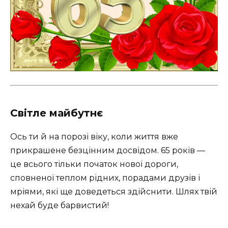
Світле майбутнє
Ось ти й на порозі віку, коли життя вже
прикрашене безцінним досвідом. 65 років —
це всього тільки початок нової дороги,
сповненої теплом рідних, порадами друзів і
мріями, які ще доведеться здійснити. Шлях твій
нехай буде барвистий!