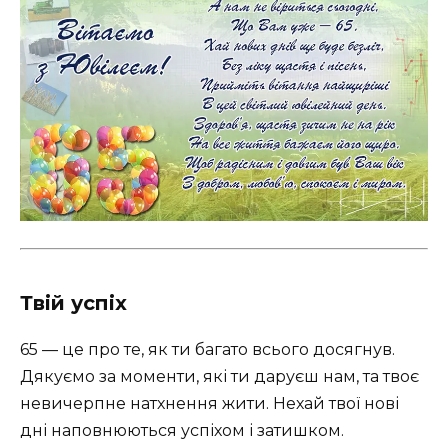
Твій успіх
65 — це про те, як ти багато всього досягнув.
Дякуємо за моменти, які ти даруєш нам, та твоє
невичерпне натхнення жити. Нехай твої нові
дні наповнюються успіхом і затишком.