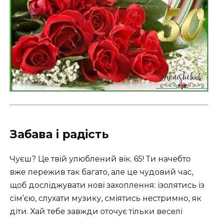
Забава і радість
Чуєш? Це твій улюблений вік. 65! Ти начебто
вже пережив так багато, але це чудовий час,
щоб досліджувати нові захоплення: ізолятись із
сім’єю, слухати музику, сміятись нестримно, як
діти. Хай тебе завжди оточує тільки веселі