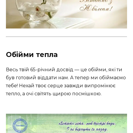
Обійми тепла
Весь твій 65-річний досвід — це обійми, які ти
був готовий віддати нам. А тепер ми обіймаємо
тебе! Нехай твоє серце завжди випромінює
тепло, а очі світять щирою посмішкою.