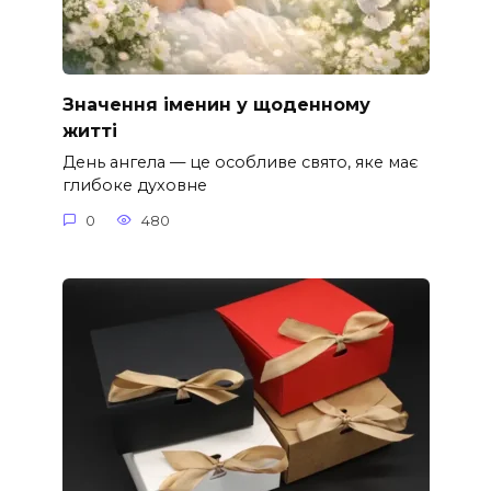
Значення іменин у щоденному
житті
День ангела — це особливе свято, яке має
глибоке духовне
0
480