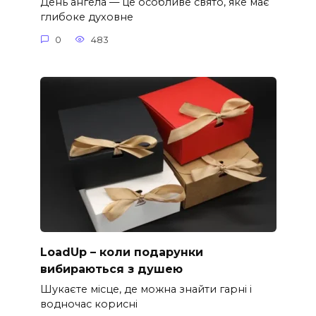
День ангела — це особливе свято, яке має
глибоке духовне
0
483
LoadUp – коли подарунки
вибираються з душею
Шукаєте місце, де можна знайти гарні і
водночас корисні