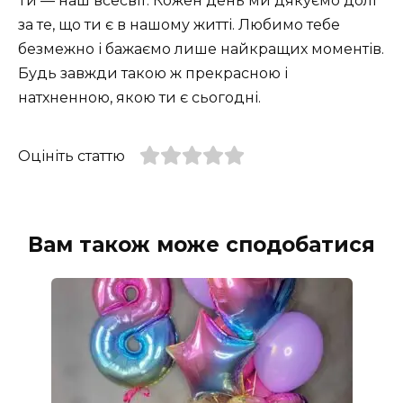
Ти — наш всесвіт. Кожен день ми дякуємо долі
за те, що ти є в нашому житті. Любимо тебе
безмежно і бажаємо лише найкращих моментів.
Будь завжди такою ж прекрасною і
натхненною, якою ти є сьогодні.
Оцініть статтю
Вам також може сподобатися