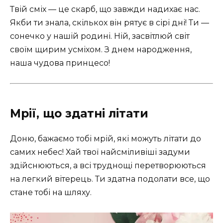
Твій сміх — це скарб, що завжди надихає нас.
Якби ти знала, скількох він рятує в сірі дні! Ти —
сонечко у нашій родині. Ній, засвітлюй світ
своїм щирим усміхом. З днем народження,
наша чудова принцесо!
Мрії, що здатні літати
Доню, бажаємо тобі мрій, які можуть літати до
самих небес! Хай твої найсміливіші задуми
здійснюються, а всі труднощі перетворюються
на легкий вітерець. Ти здатна подолати все, що
стане тобі на шляху.