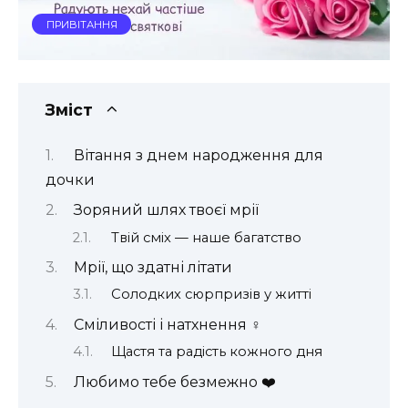
ПРИВІТАННЯ
Зміст
Вітання з днем народження для
дочки
Зоряний шлях твоєї мрії
Твій сміх — наше багатство
Мрії, що здатні літати
Солодких сюрпризів у житті
Сміливості і натхнення ‍♀️
Щастя та радість кожного дня
Любимо тебе безмежно ❤️