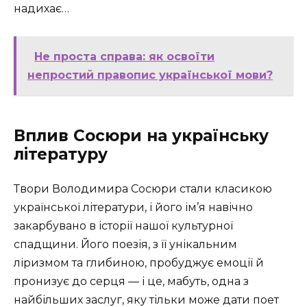
надихає…
Не проста справа: як освоїти
непростий правопис української мови?
Вплив Сосюри на українську
літературу
Твори Володимира Сосюри стали класикою
української літератури, і його ім’я навічно
закарбувано в історії нашої культурної
спадщини. Його поезія, з її унікальним
ліризмом та глибиною, пробуджує емоції й
пронизує до серця — і це, мабуть, одна з
найбільших заслуг, яку тільки може дати поет