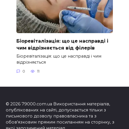
Біоревіталізація: що це насправді і
чим відрізняється від філерів
Біоревіталізація: що це насправді і чим
відрізняється
0
11
© 2026 79000.com.ua Використання матеріалів,
опублікованих на сайті, допускається тільки з
письмового дозволу правовласника та з
обов'язковим прямим посиланням на сторінку, з
якої запозичений матеріал.