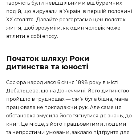
творчість були невіддільними від буремних
подій, що вирували в Україні в першій половині
XX століття. Давайте розгортаємо цей полоток
життя, щоб зрозуміти, як один чоловік може
втілити в собі епоху.
Початок шляху: Роки
дитинства та юності
Сосюра народився 6 січня 1898 року в місті
Дебальцеве, що на Донеччині. Його дитинство
пройшло в труднощах — сім’я була бідна, мама
працювала не покладаючи рук. Але саме ця
обстановка змусила його тягнутися до знань, до
книг. Це місце, з його працьовитими людьми
та непростими умовами, заклало підґрунтя для