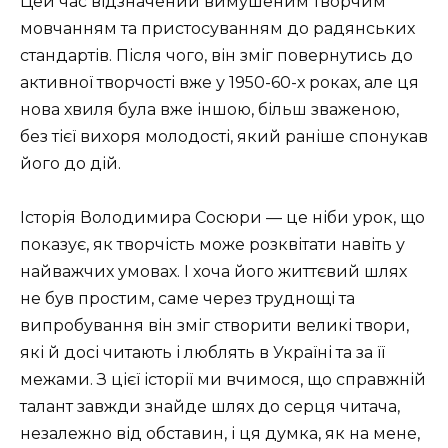
Цей час відзначений вимушеним творчим
мовчанням та пристосуванням до радянських
стандартів. Після чого, він зміг повернутись до
активної творчості вже у 1950-60-х роках, але ця
нова хвиля була вже іншою, більш зваженою,
без тієї вихоря молодості, який раніше спонукав
його до дій.
Історія Володимира Сосюри — це ніби урок, що
показує, як творчість може розквітати навіть у
найважчих умовах. І хоча його життєвий шлях
не був простим, саме через труднощі та
випробування він зміг створити великі твори,
які й досі читають і люблять в Україні та за її
межами. З цієї історії ми вчимося, що справжній
талант завжди знайде шлях до серця читача,
незалежно від обставин, і ця думка, як на мене,