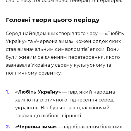
свого часу, голосом нової генерації літераторів.
Головні твори цього періоду
Серед найвідоміших творів того часу — «Любіть
Україну» та «Червона зима», кожен рядок яких
став визначальним символом тієї епохи. Вони
були живим свідченням перетворення, якого
зазнавала Україна у своєму культурному та
політичному розвитку.
«Любіть Україну»
— твір, який народив
хвилю патріотичного піднесення серед
українців. Він був як гасло, як жіночий
заклик до любові і вірності.
«Червона зима»
— відображення болісних