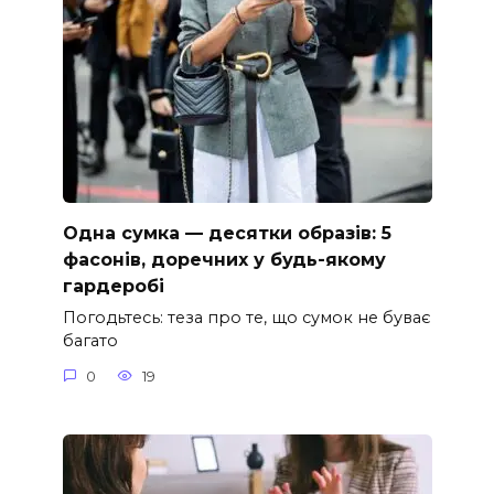
Одна сумка — десятки образів: 5
фасонів, доречних у будь-якому
гардеробі
Погодьтесь: теза про те, що сумок не буває
багато
0
19