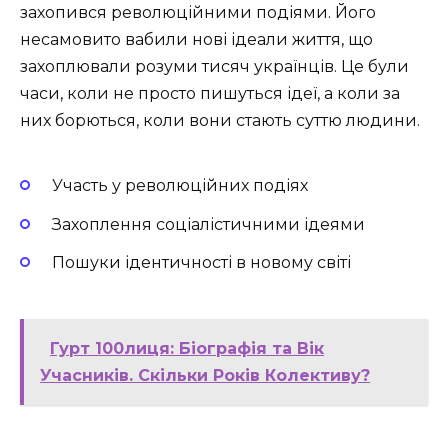
захопився революційними подіями. Його
несамовито вабили нові ідеали життя, що
захоплювали розуми тисяч українців. Це були
часи, коли не просто пишуться ідеї, а коли за
них борються, коли вони стають суттю людини.
Участь у революційних подіях
Захоплення соціалістичними ідеями
Пошуки ідентичності в новому світі
Гурт 100лиця: Біографія та Вік
Учасників. Скільки Років Колективу?