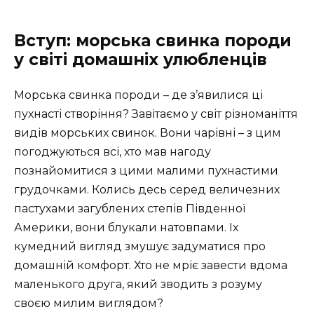
Вступ: морська свинка породи
у світі домашніх улюбленців
Морська свинка породи – де з’явилися ці
пухнасті створіння? Завітаємо у світ різноманіття
видів морських свинок. Вони чарівні – з цим
погоджуються всі, хто мав нагоду
познайомитися з цими малими пухнастими
грудочками. Колись десь серед величезних
пастухами загублених степів Південної
Америки, вони блукали натовпами. Іх
кумедний вигляд змушує задуматися про
домашній комфорт. Хто не мріє завести вдома
маленького друга, який зводить з розуму
своєю милим виглядом?