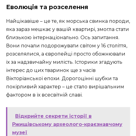
Еволюція та розселення
Найцікавіше – це те, як морська свинка породи,
яка зараз мешкає у вашій квартирі, змогла стати
близькою інтернаціонально. Ось запитання.
Вони почали подорожувати світом у 16 століття,
розселялися, а європейці просто обожнювали
їх за надзвичайну милість. Історики згадують
інтерес до цих тваринок ще з часів
Вікторіанської епохи. Дорогоцінні шубки та
покірливий характер – це стало вирішальним
фактором в їх всесвітній славі.
Відкрийте секрети історії в
Ржищівському археолого-краєзнавчому
музеї