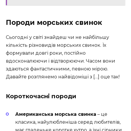
Породи морських свинок
Сьогодні у світі знайдеш чи не найбільшу
кількість різновидів морських свинок. Їх
формували довгі роки, постійно
вдосконалюючи і відтворюючи. Часом вони
здаються фантастичними, певною мірою.
Давайте розглянемо найвідоміші з […] оце так!
Короткочасні породи
Американська морська свинка
– це
класика, найулюбленіша серед любителів,
має гладеньке коротке хутро, а їхні сірники