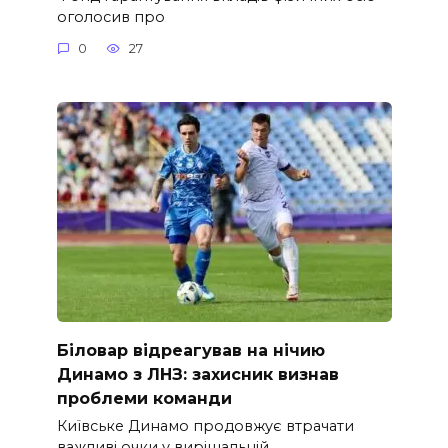
оголосив про
0
27
Біловар відреагував на нічию
Динамо з ЛНЗ: захисник визнав
проблеми команди
Київське Динамо продовжує втрачати
важливі очки у вирішальній