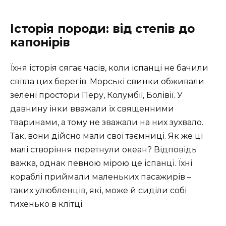
Історія породи: від степів до
капонірів
Їхня історія сягає часів, коли іспанці не бачили
світла цих берегів. Морські свинки обживали
зелені простори Перу, Колумбії, Болівії. У
давнину інки вважали їх священними
тваринами, а тому не зважали на них зухвало.
Так, вони дійсно мали свої таємниці. Як же ці
малі створіння перетнули океан? Відповідь
важка, однак певною мірою це іспанці. Їхні
кораблі приймали маленьких пасажирів –
таких улюбленців, які, може й сиділи собі
тихенько в клітці.