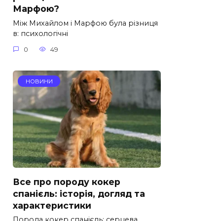
Марфою?
Між Михайлом і Марфою була різниця
в: психологічні
0
49
НОВИНИ
Все про породу кокер
спанієль: історія, догляд та
характеристики
Порода кокер спанієль: серцева