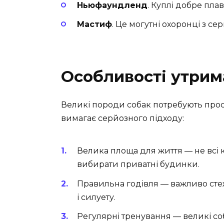
Ньюфаундленд
. Куплі добре пла
Мастиф
. Це могутні охоронці з с
Особливості утри
Великі породи собак потребують прост
вимагає серйозного підходу:
Велика площа для життя — не всі 
вибирати приватні будинки.
Правильна годівля — важливо стеж
і силуету.
Регулярні тренування — великі соб