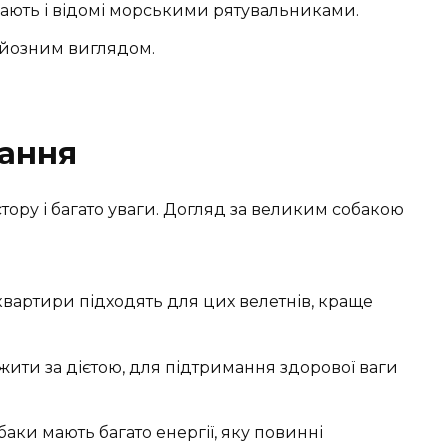
вають і відомі морськими рятувальниками.
ерйозним виглядом.
мання
ору і багато уваги. Догляд за великим собакою
квартири підходять для цих велетнів, краще
ити за дієтою, для підтримання здорової ваги
аки мають багато енергії, яку повинні