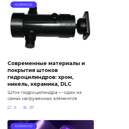
КОРИСНО
Современные материалы и
покрытия штоков
гидроцилиндров: хром,
никель, керамика, DLC
Шток гидроцилиндра — один из
самых нагруженных элементов
0
37
КОРИСНО