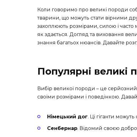
Коли говоримо про великі породи соб
тварини, що можуть стати вірними д
захоплюють розмірами, силою і часто м
як здається. Догляд та виховання вел
знання багатьох нюансів. Давайте роз
Популярні великі 
Вибір великої породи – це серйозний 
своїми розмірами і поведінкою. Дава
Німецький дог
. Ці гіганти можуть
Сенбернар
. Відомий своєю добро