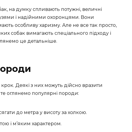
ак, на думку спливають потужні, величні
рузями і надійними охоронцями. Вони
ають особливу харизму. Але не все так просто,
иких собак вимагають спеціального підходу і
глянемо це детальніше.
породи
крок. Деякі з них можуть дійсно вразити
йте оглянемо популярні породи:
 сягати до метра у висоту за холкою.
тою і м’яким характером.