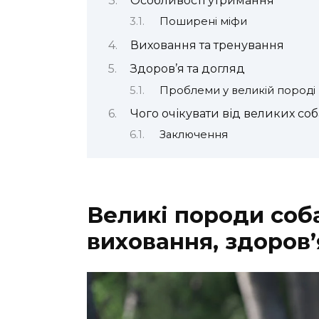
Особливості утримання
Поширені міфи
Виховання та тренування
Здоров’я та догляд
Проблеми у великій породі
Чого очікувати від великих соб
Заключення
Великі породи соб
виховання, здоров’