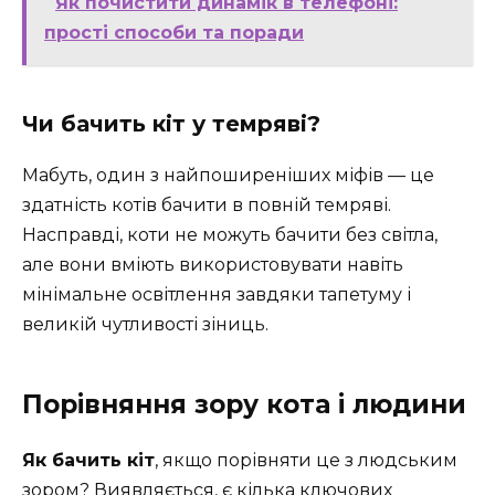
Як почистити динамік в телефоні:
прості способи та поради
Чи бачить кіт у темряві?
Мабуть, один з найпоширеніших міфів — це
здатність котів бачити в повній темряві.
Насправді, коти не можуть бачити без світла,
але вони вміють використовувати навіть
мінімальне освітлення завдяки тапетуму і
великій чутливості зіниць.
Порівняння зору кота і людини
Як бачить кіт
, якщо порівняти це з людським
зором? Виявляється, є кілька ключових