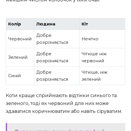
Колір
Людина
Кіт
Добре
Червоний
Нечітко
розрізняється
Добре
Чіткіше ніж
Зелений
розрізняється
червоний
Добре
Чіткіше, ніж
Синій
розрізняється
зелений
Коти краще сприймають відтінки синього та
зеленого, тоді як червоний для них може
здаватися коричнюватим або навіть сіруватим.