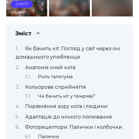
СТАТТІ
Зміст
Як бачить кіт: Погляд у світ через очі
домашнього улюбленця
Анатомія очей кота
Роль тапетума
Кольорове сприйняття
Чи бачить кіт у темряві?
Порівняння зору кота і людини
Адаптація до нічного полювання
Фоторецептори: Палички і колбочки
Палички