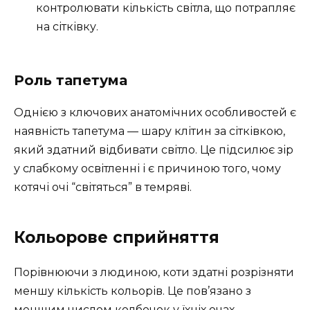
контролювати кількість світла, що потрапляє
на сітківку.
Роль тапетума
Однією з ключових анатомічних особливостей є
наявність тапетума — шару клітин за сітківкою,
який здатний відбивати світло. Це підсилює зір
у слабкому освітленні і є причиною того, чому
котячі очі “світяться” в темряві.
Кольорове сприйняття
Порівнюючи з людиною, коти здатні розрізняти
меншу кількість кольорів. Це пов’язано з
меншим числом колбочок у їхніх очах.