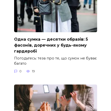
Одна сумка — десятки образів: 5
фасонів, доречних у будь-якому
гардеробі
Погодьтесь: теза про те, що сумок не буває
багато
0
19