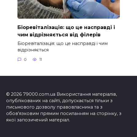
Біоревіталізація: що це насправді і
чим відрізняється від філерів
Біоревіталізація: що це насправді і чим
відрізняється
0
11
© 2026 79000.com.ua Використання матеріалів,
опублікованих на сайті, допускається тільки з
письмового дозволу правовласника та з
обов'язковим прямим посиланням на сторінку, з
якої запозичений матеріал.