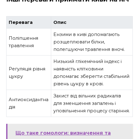
Перевага
Опис
Ензими в киві допомагають
Поліпшення
розщеплювати білки,
травлення
полегшуючи травлення вночі.
Низький глікемічний індекс і
Регуляція рівня
наявність клітковини
цукру
допомагає зберегти стабільний
рівень цукру в крові.
Захист від вільних радикалів
Антиоксидантна
для зменшення запалень і
дія
уповільнення процесу старіння.
Що таке гомологи: визначення та