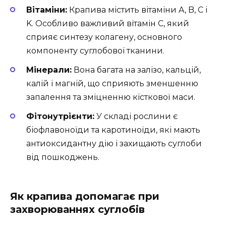
Вітаміни:
Крапива містить вітаміни A, B, C і
K. Особливо важливий вітамін C, який
сприяє синтезу колагену, основного
компоненту суглобової тканини.
Мінерали:
Вона багата на залізо, кальцій,
калій і магній, що сприяють зменшенню
запалення та зміцненню кісткової маси.
Фітонутрієнти:
У складі рослини є
біофлавоноїди та каротиноїди, які мають
антиоксидантну дію і захищають суглоби
від пошкоджень.
Як крапива допомагає при
захворюваннях суглобів