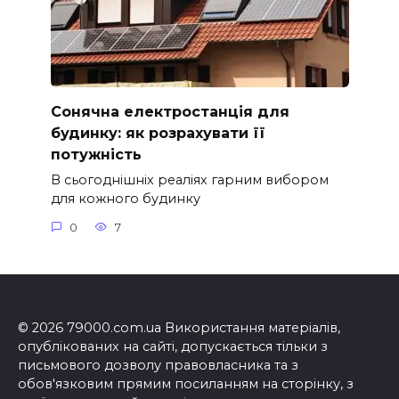
Сонячна електростанція для
будинку: як розрахувати її
потужність
В сьогоднішніх реаліях гарним вибором
для кожного будинку
0
7
© 2026 79000.com.ua Використання матеріалів,
опублікованих на сайті, допускається тільки з
письмового дозволу правовласника та з
обов'язковим прямим посиланням на сторінку, з