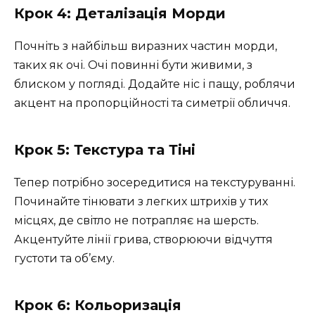
Крок 4: Деталізація Морди
Почніть з найбільш виразних частин морди,
таких як очі. Очі повинні бути живими, з
блиском у погляді. Додайте ніс і пащу, роблячи
акцент на пропорційності та симетрії обличчя.
Крок 5: Текстура та Тіні
Тепер потрібно зосередитися на текстуруванні.
Починайте тінювати з легких штрихів у тих
місцях, де світло не потрапляє на шерсть.
Акцентуйте лінії грива, створюючи відчуття
густоти та об’єму.
Крок 6: Кольоризація