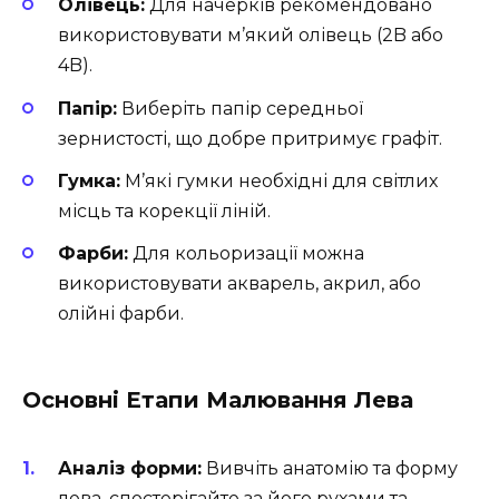
Олівець:
Для начерків рекомендовано
використовувати м’який олівець (2B або
4B).
Папір:
Виберіть папір середньої
зернистості, що добре притримує графіт.
Гумка:
М’які гумки необхідні для світлих
місць та корекції ліній.
Фарби:
Для кольоризації можна
використовувати акварель, акрил, або
олійні фарби.
Основні Етапи Малювання Лева
Аналіз форми:
Вивчіть анатомію та форму
лева, спостерігайте за його рухами та