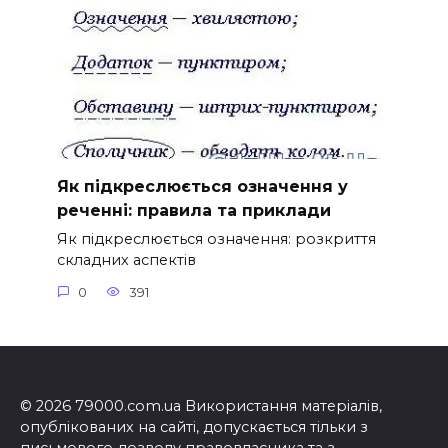
Як підкреслюється означення у
реченні: правила та приклади
Як підкреслюється означення: розкриття
складних аспектів
0
391
© 2026 79000.com.ua Використання матеріалів,
опублікованих на сайті, допускається тільки з
письмового дозволу правовласника та з