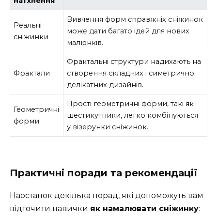
натхнення
Вивчення форм справжніх сніжинок
Реальні
може дати багато ідей для нових
сніжинки
малюнків.
Фрактальні структури надихають на
Фрактали
створення складних і симетрично
делікатних дизайнів.
Прості геометричні форми, такі як
Геометричні
шестикутники, легко комбінуються
форми
у візерунки сніжинок.
Практичні поради та рекомендації
Наостанок декілька порад, які допоможуть вам
відточити навички
як намалювати сніжинку
: