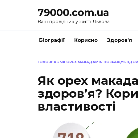
Перейти
79000.com.ua
до
вмісту
Ваш провідник у житті Львова
Біографії
Корисно
Здоров’я
ГОЛОВНА
»
ЯК ОРЕХ МАКАДАМІЯ ПОКРАЩУЄ ЗДОРОВ
Як орех макад
здоров’я? Корис
властивості