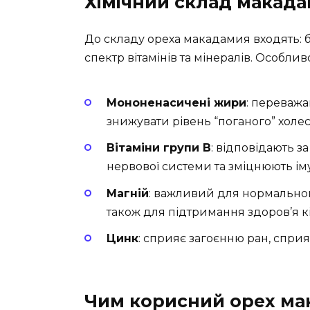
Хімічний склад макада
До складу ореха макадамия входять: б
спектр вітамінів та мінералів. Особли
Мононенасичені жири
: переважа
знижувати рівень “поганого” холес
Вітаміни групи В
: відповідають з
нервової системи та зміцнюють іму
Магній
: важливий для нормального
також для підтримання здоров’я кі
Цинк
: сприяє загоєнню ран, сприя
Чим корисний орех ма