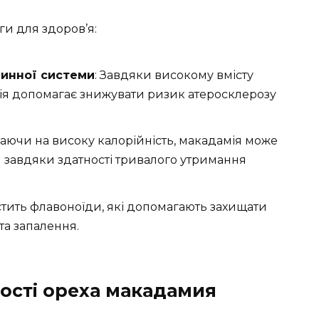
и для здоров’я:
динної системи
: Завдяки високому вмісту
я допомагає знижувати ризик атеросклерозу
жаючи на високу калорійність, макадамія може
и завдяки здатності тривалого утримання
істить флавоноїди, які допомагають захищати
та запалення.
ості ореха макадамия