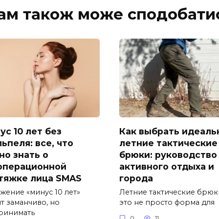
ам також може сподобати
ус 10 лет без
Как выбрать идеаль
ьпеля: все, что
летние тактические
но знать о
брюки: руководство
операционной
активного отдыха и
тяжке лица SMAS
города
жение «минус 10 лет»
Летние тактические брюк
т заманчиво, но
это не просто форма для
ринимать
0
11