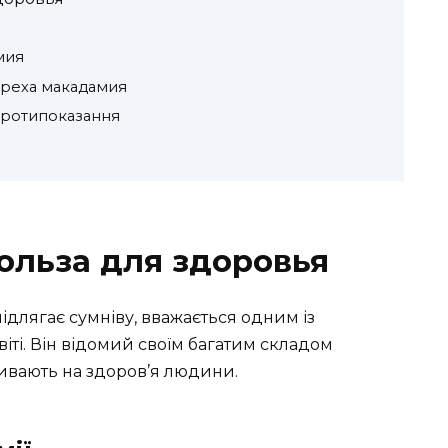
мия
ореха макадамия
протипоказання
ольза для здоровья
ідлягає сумніву, вважається одним із
віті. Він відомий своїм багатим складом
ивають на здоров’я людини.