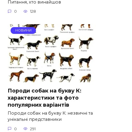
Питання, хто винайшов
0
128
НОВИНИ
Породи собак на букву К:
характеристики та фото
популярних варіантів
Породи собак на букву К: незвичні та
унікальні представники
0
291