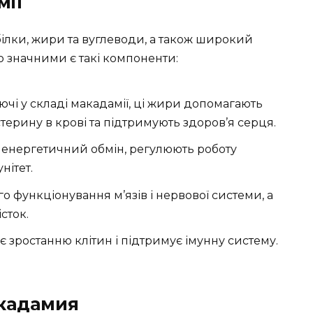
мії
ілки, жири та вуглеводи, а також широкий
во значними є такі компоненти:
ючі у складі макадамії, ці жири допомагають
терину в крові та підтримують здоров’я серця.
а енергетичний обмін, регулюють роботу
нітет.
 функціонування м’язів і нервової системи, а
сток.
є зростанню клітин і підтримує імунну систему.
кадамия