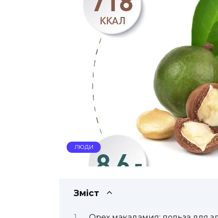
ЛЮДИ
Зміст
Орех макадамия: польза для з