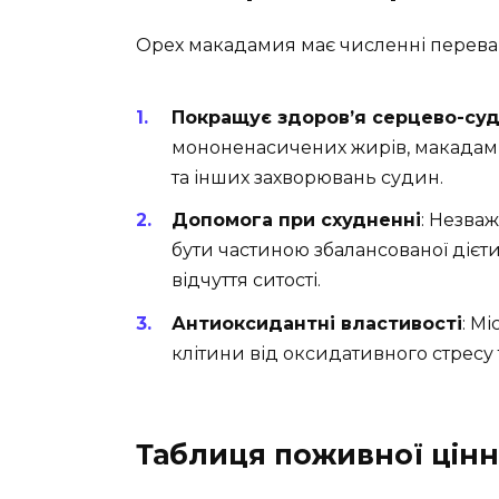
Орех макадамия має численні переваг
Покращує здоров’я серцево-су
мононенасичених жирів, макадамі
та інших захворювань судин.
Допомога при схудненні
: Незва
бути частиною збалансованої дієт
відчуття ситості.
Антиоксидантні властивості
: М
клітини від оксидативного стресу 
Таблиця поживної цінн