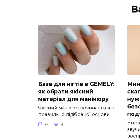
В
База для нігтів в GEMELY:
Мин
як обрати якісний
скал
матеріал для манікюру
нуж
без
Якісний манікюр починається з
под
правильно підібраної основи.
Выра
0
4
звучи
восп