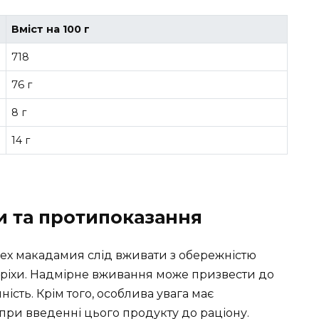
Вміст на 100 г
718
76 г
8 г
14 г
и та протипоказання
ех макадамия слід вживати з обережністю
оріхи. Надмірне вживання може призвести до
ість. Крім того, особлива увага має
 при введенні цього продукту до раціону.