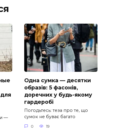
ся
ные
Одна сумка — десятки
образів: 5 фасонів,
 для
доречних у будь-якому
гардеробі
Погодьтесь: теза про те, що
сумок не буває багато
и —
0
19