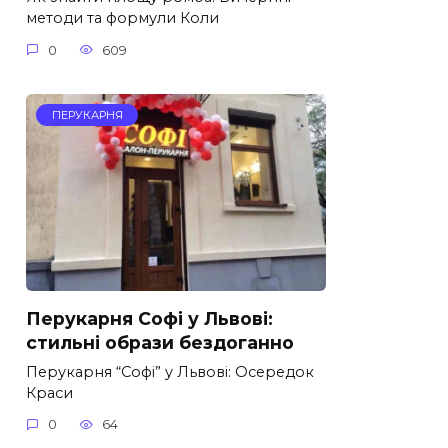
методи та формули Коли
0
609
ПЕРУКАРНЯ
Перукарня Софі у Львові:
стильні образи бездоганно
Перукарня “Софі” у Львові: Осередок
Краси
0
64