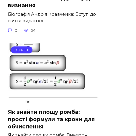
визнання
Біографія Андрія Кравченка: Вступ до
життя видатної
0
54
СТАТТІ
Як знайти площу ромба:
прості формули та кроки для
обчислення
Як знайти площу ромба: Вичерпні