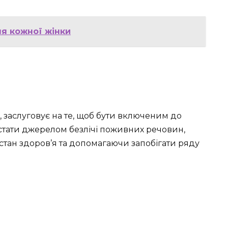
ля кожної жінки
 заслуговує на те, щоб бути включеним до
стати джерелом безлічі поживних речовин,
тан здоров’я та допомагаючи запобігати ряду