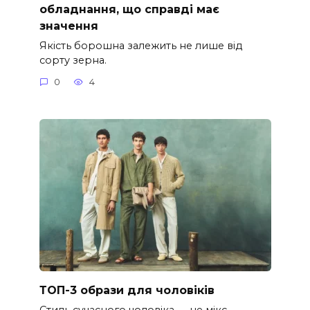
обладнання, що справді має
значення
Якість борошна залежить не лише від
сорту зерна.
0
4
ТОП-3 образи для чоловіків