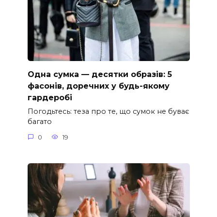
Одна сумка — десятки образів: 5
фасонів, доречних у будь-якому
гардеробі
Погодьтесь: теза про те, що сумок не буває
багато
0
19