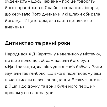
буденність у щось чарівне – про це говорять
його спраглі читачі. Яка його справжня історія,
що керувало його думками, які шляхи обирала
його муза? Це історія, яка варта детального
вивчення.
Дитинство та ранні роки
Народився Х Д Карлтон у невеликому містечку,
де ще з пелюшок обрамлювали його будні
міфи і легенди, які він чув від своїх бабусь. Вони
звучали так глибоко, що вже в підлітковому віці
почав писати власні оповідання. Безліч з них не
дійшли до друку, та вони були його першим
кроком у світ літератури.