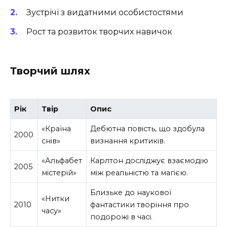
Зустрічі з видатними особистостями
Рост та розвиток творчих навичок
Творчий шлях
Рік
Твір
Опис
«Країна
Дебютна повість, що здобула
2000
снів»
визнання критиків.
«Альфабет
Карлтон досліджує взаємодію
2005
містерій»
між реальністю та магією.
Близьке до наукової
«Нитки
2010
фантастики творіння про
часу»
подорожі в часі.