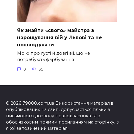
Як знайти «свого» майстра з
нарощування вій у Львові та не
пошкодувати
Мрію про густі й довгі вії, що не
потребують фарбування
0
35
© 2026 79000.com.ua Використання матеріалів,
опублікованих на сайті, допускається тільки з
письмового дозволу правовласника та з
обов'язковим прямим посиланням на сторінку, з
якої запозичений матеріал.