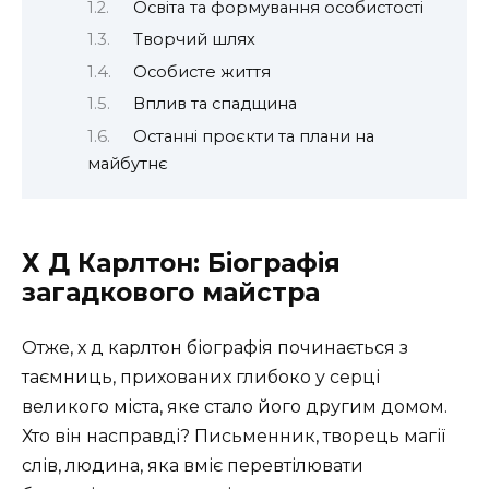
Освіта та формування особистості
Творчий шлях
Особисте життя
Вплив та спадщина
Останні проєкти та плани на
майбутнє
Х Д Карлтон: Біографія
загадкового майстра
Отже, х д карлтон біографія починається з
таємниць, прихованих глибоко у серці
великого міста, яке стало його другим домом.
Хто він насправді? Письменник, творець магії
слів, людина, яка вміє перевтілювати