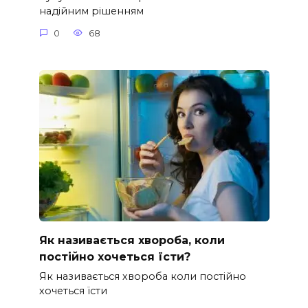
надійним рішенням
0
68
Як називається хвороба, коли
постійно хочеться їсти?
Як називається хвороба коли постійно
хочеться їсти