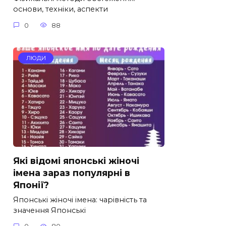
основи, техніки, аспекти
0
88
ЛЮДИ
Які відомі японські жіночі
імена зараз популярні в
Японії?
Японські жіночі імена: чарівність та
значення Японські