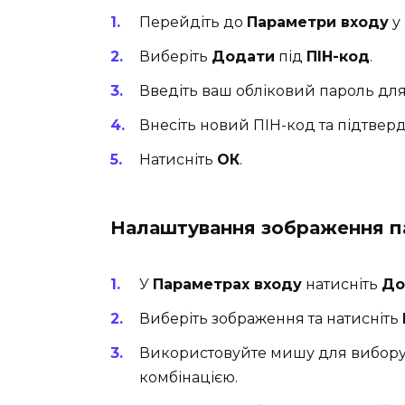
Перейдіть до
Параметри входу
у 
Виберіть
Додати
під
ПІН-код
.
Введіть ваш обліковий пароль дл
Внесіть новий ПІН-код та підтверд
Натисніть
ОК
.
Налаштування зображення 
У
Параметрах входу
натисніть
До
Виберіть зображення та натисніть
Використовуйте мишу для вибору т
комбінацією.