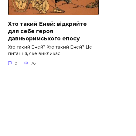
Хто такий Еней: відкрийте
для себе героя
давньоримського епосу
Хто такий Еней? Хто такий Еней? Це
питання, яке викликає
0
76