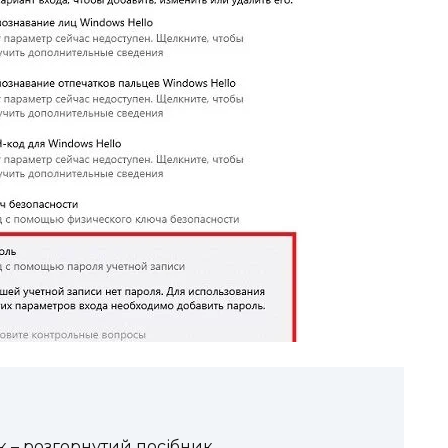
к – розгорнутий посібник