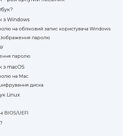
тбук?
к з Windows
ролю на обліковий запис користувача Windows
о зображення паролю
ду
ення паролю
к з macOS
ролю на Mac
 шифрування диска
ук Linux
ні BIOS/UEFI
?