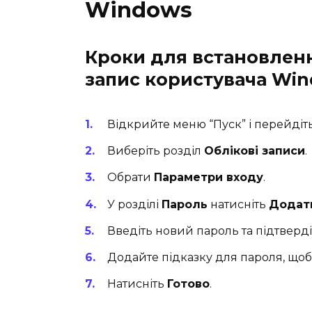
Windows
Кроки для встановлен
запис користувача Wi
Відкрийте меню “Пуск” і перейдіт
Виберіть розділ
Облікові записи
.
Обрати
Параметри входу
.
У розділі
Пароль
натисніть
Додат
Введіть новий пароль та підтверді
Додайте підказку для пароля, щоб 
Натисніть
Готово
.