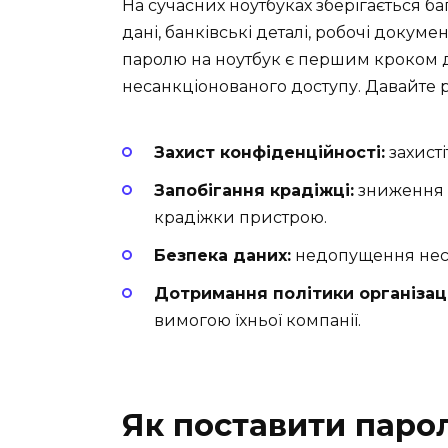
На сучасних ноутбуках зберігається б
дані, банківські деталі, робочі докум
паролю на ноутбук є першим кроком до
несанкціонованого доступу. Давайте р
Захист конфіденційності:
захисті
Запобігання крадіжці:
зниження й
крадіжки пристрою.
Безпека даних:
недопущення неса
Дотримання політики організаці
вимогою їхньої компанії.
Як поставити парол