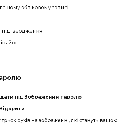
вашому обліковому записі.
я підтвердження.
іть його.
паролю
дати
під
Зображення паролю
.
Відкрити
.
рьох рухів на зображенні, які стануть вашою