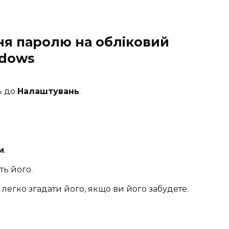
ня паролю на обліковий
ndows
ь до
Налаштувань
.
и
.
ть його.
легко згадати його, якщо ви його забудете.