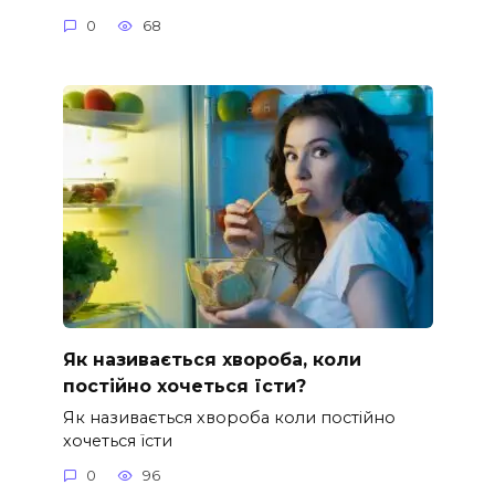
0
68
Як називається хвороба, коли
постійно хочеться їсти?
Як називається хвороба коли постійно
хочеться їсти
0
96