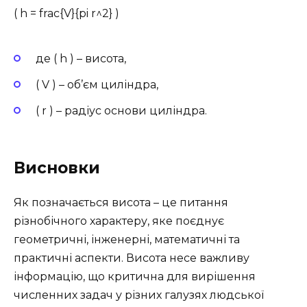
( h = frac{V}{pi r^2} )
де ( h ) – висота,
( V ) – об’єм циліндра,
( r ) – радіус основи циліндра.
Висновки
Як позначається висота – це питання
різнобічного характеру, яке поєднує
геометричні, інженерні, математичні та
практичні аспекти. Висота несе важливу
інформацію, що критична для вирішення
численних задач у різних галузях людської