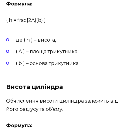
Формула:
( h = frac{2A}{b} )
де ( h ) – висота,
( A ) – площа трикутника,
( b ) – основа трикутника.
Висота циліндра
Обчислення висоти циліндра залежить від
його радіусу та об’єму.
Формула: