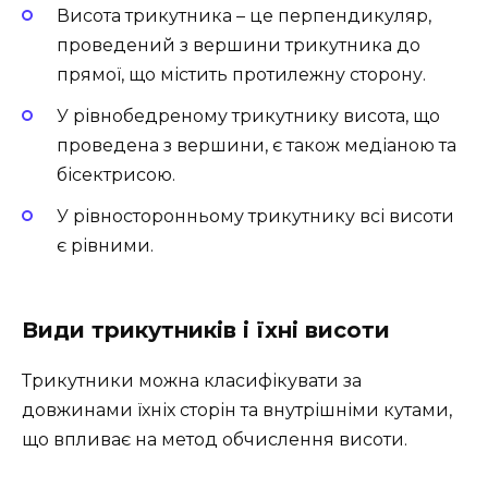
Висота трикутника – це перпендикуляр,
проведений з вершини трикутника до
прямої, що містить протилежну сторону.
У рівнобедреному трикутнику висота, що
проведена з вершини, є також медіаною та
бісектрисою.
У рівносторонньому трикутнику всі висоти
є рівними.
Види трикутників і їхні висоти
Трикутники можна класифікувати за
довжинами їхніх сторін та внутрішніми кутами,
що впливає на метод обчислення висоти.