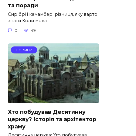
та поради
Сир брі і камамбер: різниця, яку варто
знати Коли мова
0
49
НОВИНИ
Хто побудував Десятинну
церкву? Історія та архітектор
храму
Десятинна церква: Хто побудував