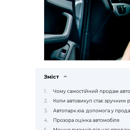
Зміст
Чому самостійний продаж авто
Коли автовикуп стає зручним 
Автопарк.юа: допомога у прода
Прозора оцінка автомобіля
Менше ризиків під час продаж