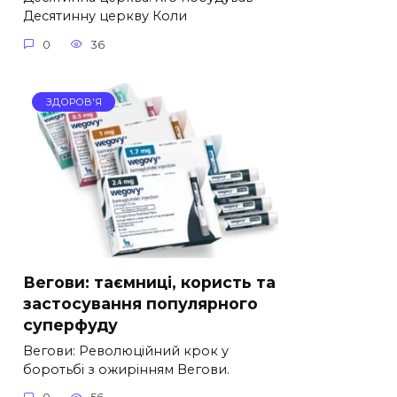
Десятинну церкву Коли
0
36
ЗДОРОВ'Я
Вегови: таємниці, користь та
застосування популярного
суперфуду
Вегови: Революційний крок у
боротьбі з ожирінням Вегови.