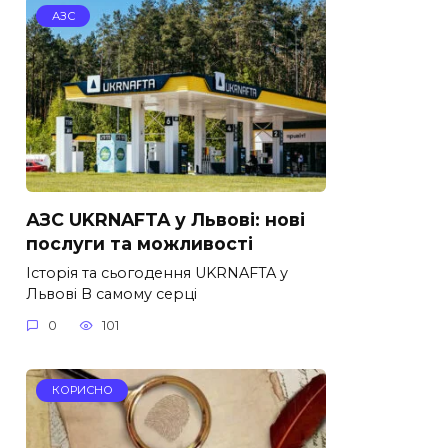
АЗС
АЗС UKRNAFTA у Львові: нові
послуги та можливості
Історія та сьогодення UKRNAFTA у
Львові В самому серці
0
101
КОРИСНО