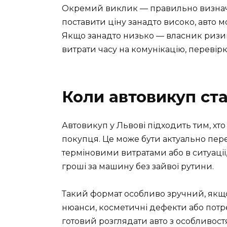
Окремий виклик — правильно визначи
поставити ціну занадто високо, авто 
Якщо занадто низько — власник ризик
витрати часу на комунікацію, перевір
Коли автовикуп ст
Автовикуп у Львові підходить тим, хто
покупця. Це може бути актуально пере
терміновими витратами або в ситуаці
гроші за машину без зайвої рутини.
Такий формат особливо зручний, якщо 
нюанси, косметичні дефекти або потр
готовий розглядати авто з особливос