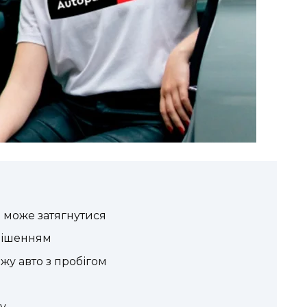
 може затягнутися
рішенням
жу авто з пробігом
у