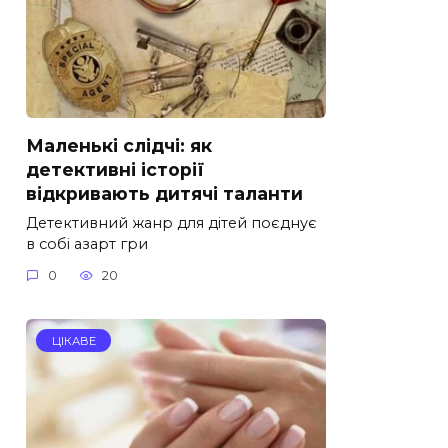
Маленькі слідчі: як
детективні історії
відкривають дитячі таланти
Детективний жанр для дітей поєднує
в собі азарт гри
0
20
ЦІКАВЕ