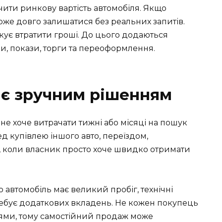
ти ринкову вартість автомобіля. Якщо
може довго залишатися без реальних запитів.
ує втратити гроші. До цього додаються
ки, покази, торги та переоформлення.
ає зручним рішенням
 не хоче витрачати тижні або місяці на пошук
д купівлею іншого авто, переїздом,
ї, коли власник просто хоче швидко отримати
автомобіль має великий пробіг, технічні
ебує додаткових вкладень. Не кожен покупець
тями, тому самостійний продаж може