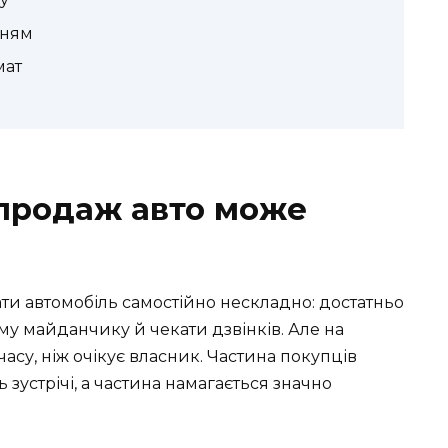
нням
мат
 продаж авто може
ти автомобіль самостійно нескладно: достатньо
у майданчику й чекати дзвінків. Але на
асу, ніж очікує власник. Частина покупців
 зустрічі, а частина намагається значно