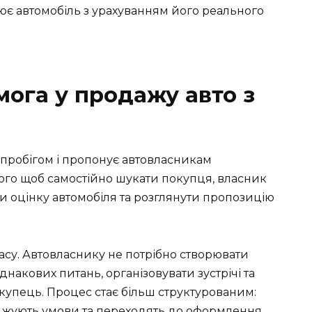
ює автомобіль з урахуванням його реального
мога у продажу авто з
 пробігом і пропонує автовласникам
того щоб самостійно шукати покупця, власник
и оцінку автомобіля та розглянути пропозицію
асу. Автовласнику не потрібно створювати
накових питань, організовувати зустрічі та
купець. Процес стає більш структурованим:
оджують умови та переходять до оформлення