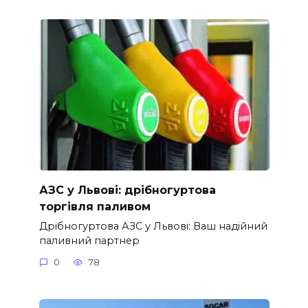
АЗС у Львові: дрібногуртова
торгівля паливом
Дрібногуртова АЗС у Львові: Ваш надійний
паливний партнер
0
78