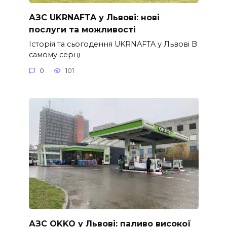
АЗС UKRNAFTA у Львові: нові
послуги та можливості
Історія та сьогодення UKRNAFTA у Львові В
самому серці
0
101
АЗС OKKO у Львові: паливо високої