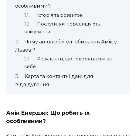
особливими?
Історія та розвиток
Послуги, які перевищують
очікування
Чому автолюбителі обирають Амік у
Львові?
Результати, що говорять самі за
себе
Карта та контактні дані для
відвідування
Амік Енерджі: Що робить їх
особливими?
Компанія Амік Енерджі активно розвивається в