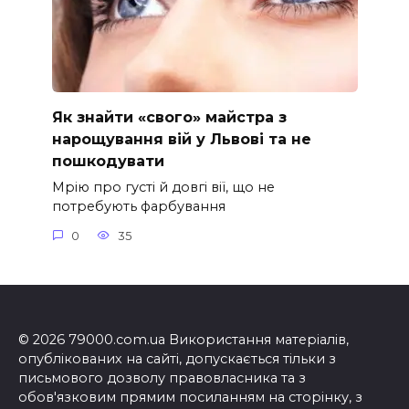
Як знайти «свого» майстра з
нарощування вій у Львові та не
пошкодувати
Мрію про густі й довгі вії, що не
потребують фарбування
0
35
© 2026 79000.com.ua Використання матеріалів,
опублікованих на сайті, допускається тільки з
письмового дозволу правовласника та з
обов'язковим прямим посиланням на сторінку, з