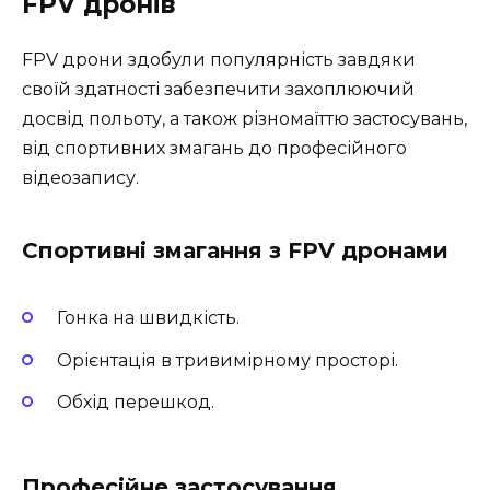
FPV дронів
FPV дрони здобули популярність завдяки
своїй здатності забезпечити захоплюючий
досвід польоту, а також різномаїттю застосувань,
від спортивних змагань до професійного
відеозапису.
Спортивні змагання з FPV дронами
Гонка на швидкість.
Орієнтація в тривимірному просторі.
Обхід перешкод.
Професійне застосування