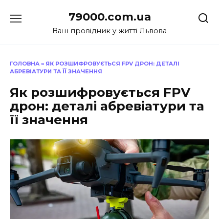
Перейти
79000.com.ua
до
вмісту
Ваш провідник у житті Львова
ГОЛОВНА
»
ЯК РОЗШИФРОВУЄТЬСЯ FPV ДРОН: ДЕТАЛІ
АБРЕВІАТУРИ ТА ЇЇ ЗНАЧЕННЯ
Як розшифровується FPV
дрон: деталі абревіатури та
її значення