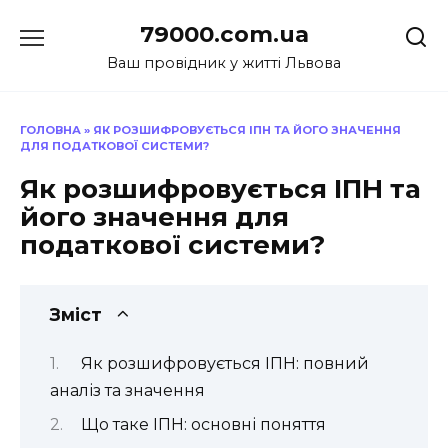
Перейти
79000.com.ua
до
вмісту
Ваш провідник у житті Львова
ГОЛОВНА
»
ЯК РОЗШИФРОВУЄТЬСЯ ІПН ТА ЙОГО ЗНАЧЕННЯ
ДЛЯ ПОДАТКОВОЇ СИСТЕМИ?
Як розшифровується ІПН та
його значення для
податкової системи?
Зміст
Як розшифровується ІПН: повний
аналіз та значення
Що таке ІПН: основні поняття