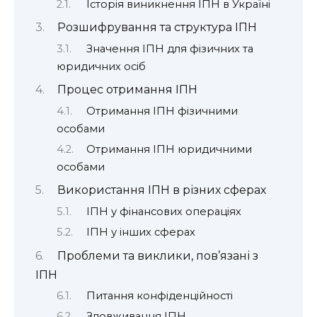
Історія виникнення ІПН в Україні
Розшифрування та структура ІПН
Значення ІПН для фізичних та
юридичних осіб
Процес отримання ІПН
Отримання ІПН фізичними
особами
Отримання ІПН юридичними
особами
Використання ІПН в різних сферах
ІПН у фінансових операціях
ІПН у інших сферах
Проблеми та виклики, пов’язані з
ІПН
Питання конфіденційності
Зловживання ІПН