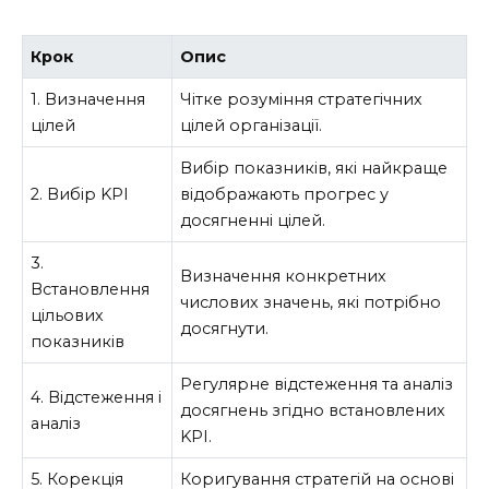
Крок
Опис
1. Визначення
Чітке розуміння стратегічних
цілей
цілей організації.
Вибір показників, які найкраще
2. Вибір KPI
відображають прогрес у
досягненні цілей.
3.
Визначення конкретних
Встановлення
числових значень, які потрібно
цільових
досягнути.
показників
Регулярне відстеження та аналіз
4. Відстеження і
досягнень згідно встановлених
аналіз
KPI.
5. Корекція
Коригування стратегій на основі