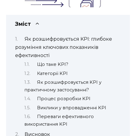
Зміст
Як розшифровується KPI: глибоке
розуміння ключових показників
ефективності
Що таке KPI?
Категорії KPI
Як розшифровується KPI у
практичному застосуванні?
Процес розробки KPI
Виклики у впровадженні KPI
Переваги ефективного
використання KPI
Висновок