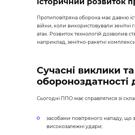
Історичний розвиток п
Протиповітряна оборона має давню іст
війни, коли використовували зенітні г
атак. Розвиток технологій дозволив ст
наприклад, зенітно-ракетні комплекси 
Сучасні виклики т
обороноздатності
Сьогодні ППО має справлятися зі скл
засобами повітряного нападу, що з
високозалежні удари;