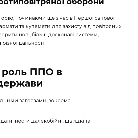
ротиповітряної оборони
орію, починаючи ще з часів Першої світової
армати та кулемети для захисту від повітряних
ворити нові, більш досконалі системи,
різної дальності.
а роль ППО в
 держави
адними загрозами, зокрема:
датні нести далекобійні, швидкі та