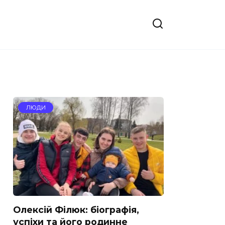
ЛЮДИ
Олексій Філюк: біографія,
успіхи та його родинне