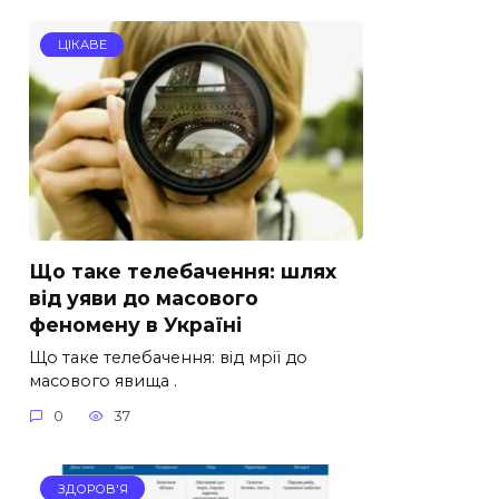
ЦІКАВЕ
Що таке телебачення: шлях
від уяви до масового
феномену в Україні
Що таке телебачення: від мрії до
масового явища .
0
37
ЗДОРОВ'Я