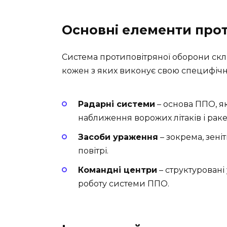
Основні елементи про
Система протиповітряної оборони скл
кожен з яких виконує свою специфічн
Радарні системи
– основа ППО, я
наближення ворожих літаків і раке
Засоби ураження
– зокрема, зеніт
повітрі.
Командні центри
– структуровані
роботу системи ППО.