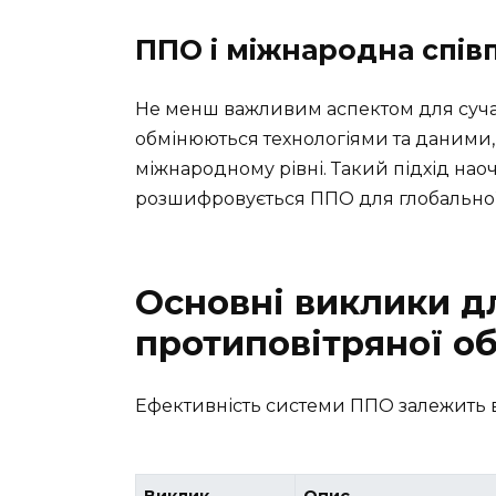
ППО і міжнародна спів
Не менш важливим аспектом для сучас
обмінюються технологіями та даними,
міжнародному рівні. Такий підхід нао
розшифровується ППО для глобальної
Основні виклики д
протиповітряної о
Ефективність системи ППО залежить в