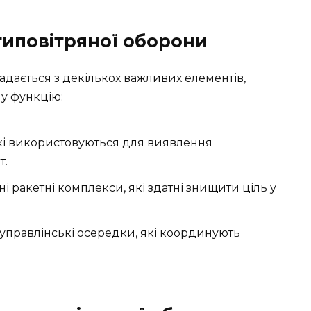
типовітряної оборони
адається з декількох важливих елементів,
у функцію:
кі використовуються для виявлення
т.
ні ракетні комплекси, які здатні знищити ціль у
 управлінські осередки, які координують