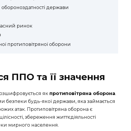
в обороноздатності держави
часний ринок
я
ої протиповітряної оборони
я ППО та її значення
 розшифровується як
протиповітряна оборона
.
ми безпеки будь-якої держави, яка займається
рожих атак. Протиповітряна оборона є
цілісності, збереження життєдіяльності
еки мирного населення.