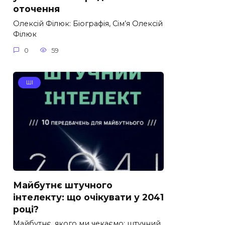
оточення
Олексій Філюк: Біографія, Сім’я Олексій
Філюк
0
59
ШІ
Майбутнє штучного
інтелекту: що очікувати у 2041
році?
Майбутнє, якого ми чекаємо: штучний