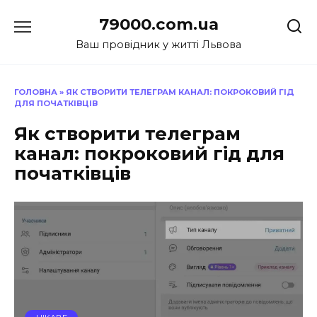
Перейти
79000.com.ua
до
вмісту
Ваш провідник у житті Львова
ГОЛОВНА
»
ЯК СТВОРИТИ ТЕЛЕГРАМ КАНАЛ: ПОКРОКОВИЙ ГІД
ДЛЯ ПОЧАТКІВЦІВ
Як створити телеграм
канал: покроковий гід для
початківців