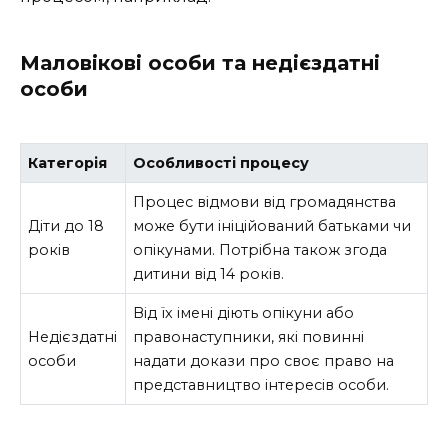
Маловікові особи та недієздатні
особи
Категорія
Особливості процесу
Процес відмови від громадянства
Діти до 18
може бути ініційований батьками чи
років
опікунами. Потрібна також згода
дитини від 14 років.
Від їх імені діють опікуни або
Недієздатні
правонаступники, які повинні
особи
надати докази про своє право на
представництво інтересів особи.