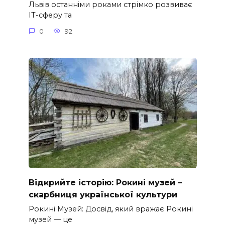
Львів останніми роками стрімко розвиває
ІТ-сферу та
0
92
Відкрийте історію: Рокині музей –
скарбниця української культури
Рокині Музей: Досвід, який вражає Рокині
музей — це