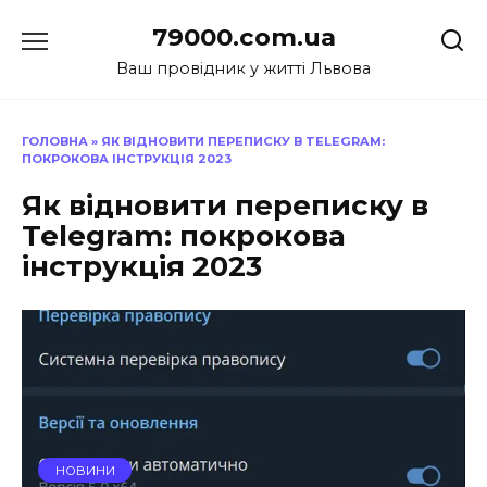
Перейти
79000.com.ua
до
вмісту
Ваш провідник у житті Львова
ГОЛОВНА
»
ЯК ВІДНОВИТИ ПЕРЕПИСКУ В TELEGRAM:
ПОКРОКОВА ІНСТРУКЦІЯ 2023
Як відновити переписку в
Telegram: покрокова
інструкція 2023
НОВИНИ