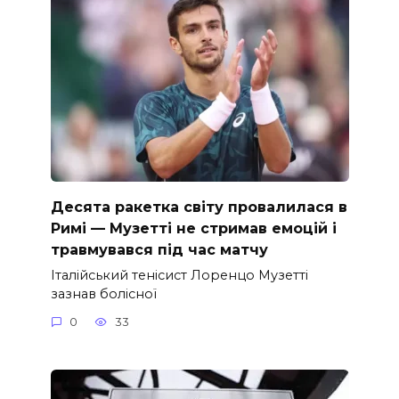
Десята ракетка світу провалилася в
Римі — Музетті не стримав емоцій і
травмувався під час матчу
Італійський тенісист Лоренцо Музетті
зазнав болісної
0
33