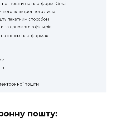
ної пошти на платформі Gmail
чного електронного листа
шту пакетним способом
и за допомогою фільтрів
 на інших платформах
ми
ів
електронної пошти
ронну пошту: