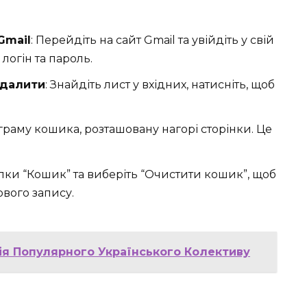
Gmail
: Перейдіть на сайт Gmail та увійдіть у свій
логін та пароль.
идалити
: Знайдіть лист у вхідних, натисніть, щоб
тограму кошика, розташовану нагорі сторінки. Це
апки “Кошик” та виберіть “Очистити кошик”, щоб
ового запису.
орія Популярного Українського Колективу