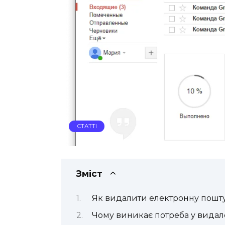
СТАТТІ
Зміст
Як видалити електронну пошту
Чому виникає потреба у видал