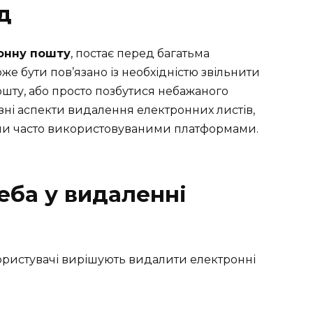
д
онну пошту
, постає перед багатьма
же бути пов’язано із необхідністю звільнити
пошту, або просто позбутися небажаного
різні аспекти видалення електронних листів,
ими часто використовуваними платформами.
еба у видаленні
и
користувачі вирішують видалити електронні