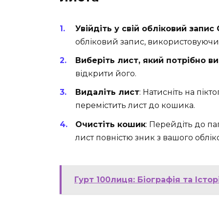
Увійдіть у свій обліковий запис 
обліковий запис, використовуючи 
Виберіть лист, який потрібно в
відкрити його.
Видаліть лист
: Натисніть на пік
перемістить лист до кошика.
Очистіть кошик
: Перейдіть до п
лист повністю зник з вашого облік
Гурт 100лиця: Біографія та Іст