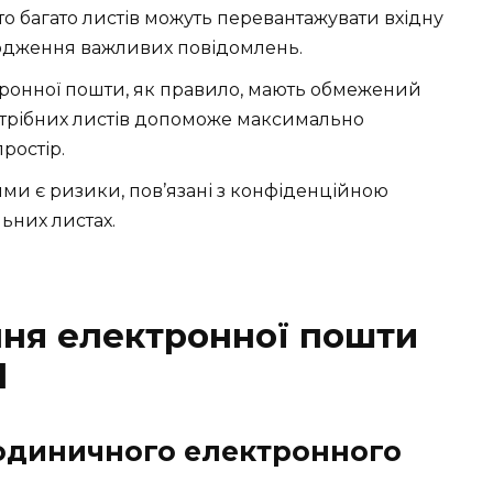
дто багато листів можуть перевантажувати вхідну
одження важливих повідомлень.
тронної пошти, як правило, мають обмежений
отрібних листів допоможе максимально
ростір.
ми є ризики, пов’язані з конфіденційною
ьних листах.
ня електронної пошти
l
одиничного електронного