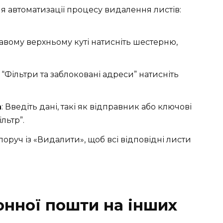
я автоматизації процесу видалення листів:
равому верхньому куті натисніть шестерню,
і “Фільтри та заблоковані адреси” натисніть
а
: Введіть дані, такі як відправник або ключові
льтр”.
 поруч із «Видалити», щоб всі відповідні листи
нної пошти на інших