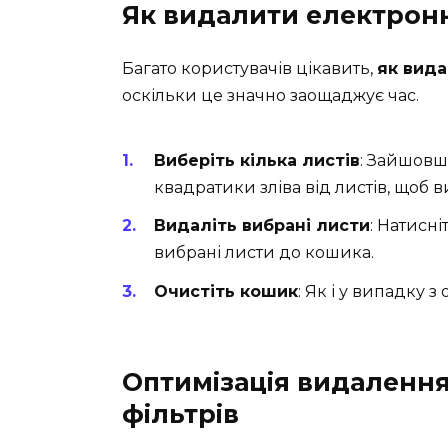
Як видалити електрон
Багато користувачів цікавить,
як вид
оскільки це значно заощаджує час.
Виберіть кілька листів
: Зайшовш
квадратики зліва від листів, щоб ви
Видаліть вибрані листи
: Натисн
вибрані листи до кошика.
Очистіть кошик
: Як і у випадку
Оптимізація видаленн
фільтрів