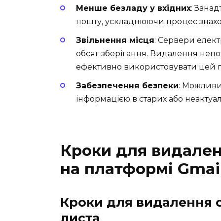
Менше безладу у вхідних
: Зана
пошту, ускладнюючи процес знах
Звільнення місця
: Сервери елек
обсяг зберігання. Видалення неп
ефективно використовувати цей п
Забезпечення безпеки
: Можливи
інформацією в старих або неактуал
Кроки для видален
на платформі Gmai
Кроки для видалення 
листа