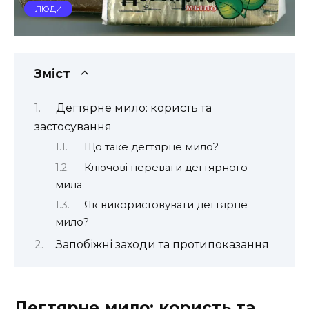
ЛЮДИ
Зміст
Дегтярне мило: користь та
застосування
Що таке дегтярне мило?
Ключові переваги дегтярного
мила
Як використовувати дегтярне
мило?
Запобіжні заходи та протипоказання
Дегтярне мило: користь та