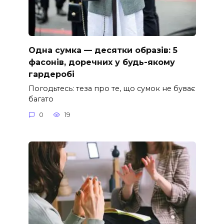
Одна сумка — десятки образів: 5
фасонів, доречних у будь-якому
гардеробі
Погодьтесь: теза про те, що сумок не буває
багато
0
19