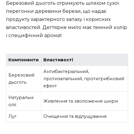
Березовий дьоготь отримують шляхом сухої
перегонки деревини берези, що надає
продукту характерного запаху і корисних
властивостей. Дегтярне мило має темний колір
і специфічний аромат.
Компоненти
Властивості
Антибактеріальний,
Березовий
протизапальний, протигрибковий
дьоготь
ефект
Натуральні
Живлення та зволоження шкіри
олії
Луг
Очищення та відлущування