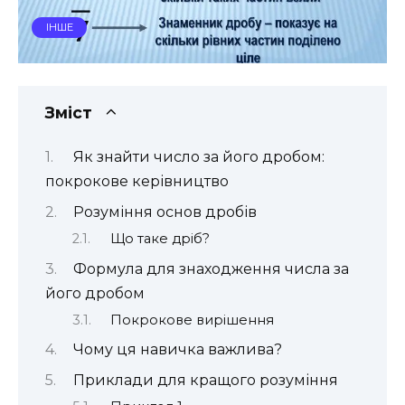
ІНШЕ
Зміст
Як знайти число за його дробом:
покрокове керівництво
Розуміння основ дробів
Що таке дріб?
Формула для знаходження числа за
його дробом
Покрокове вирішення
Чому ця навичка важлива?
Приклади для кращого розуміння