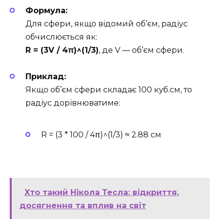
Формула:
Для сфери, якщо відомий об’єм, радіус
обчислюється як:
R = (3V / 4π)^(1/3)
, де V — об’єм сфери.
Приклад:
Якщо об’єм сфери складає 100 куб.см, то
радіус дорівнюватиме:
R = (3 * 100 / 4π)^(1/3) ≈ 2.88 см
Хто такий Нікола Тесла: відкриття,
досягнення та вплив на світ