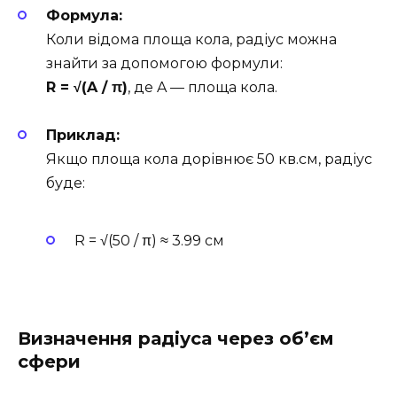
Формула:
Коли відома площа кола, радіус можна
знайти за допомогою формули:
R = √(A / π)
, де A — площа кола.
Приклад:
Якщо площа кола дорівнює 50 кв.см, радіус
буде:
R = √(50 / π) ≈ 3.99 см
Визначення радіуса через об’єм
сфери