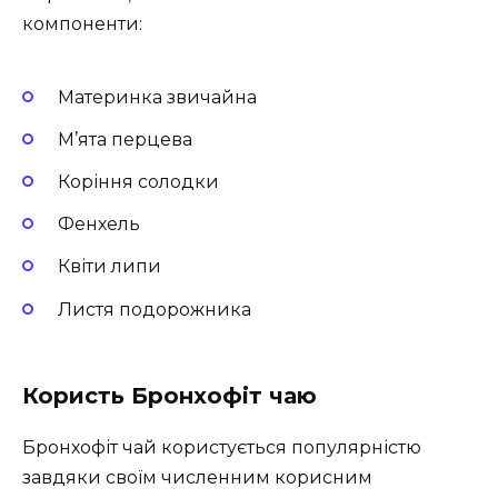
компоненти:
Материнка звичайна
М’ята перцева
Коріння солодки
Фенхель
Квіти липи
Листя подорожника
Користь Бронхофіт чаю
Бронхофіт чай користується популярністю
завдяки своїм численним корисним