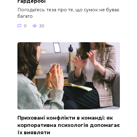
гардеробі
Погодьтесь: теза про те, що сумок не буває
багато
0
20
Приховані конфлікти в команді: як
корпоративна психологія допомагає
їх виявляти