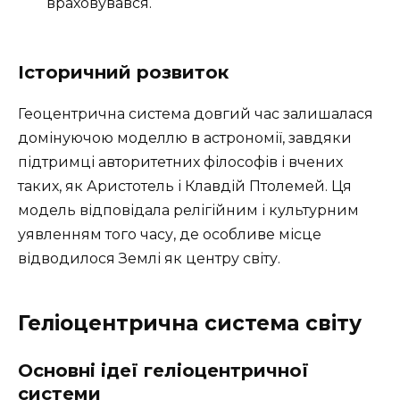
враховувався.
Історичний розвиток
Геоцентрична система довгий час залишалася
домінуючою моделлю в астрономії, завдяки
підтримці авторитетних філософів і вчених
таких, як Аристотель і Клавдій Птолемей. Ця
модель відповідала релігійним і культурним
уявленням того часу, де особливе місце
відводилося Землі як центру світу.
Геліоцентрична система світу
Основні ідеї геліоцентричної
системи