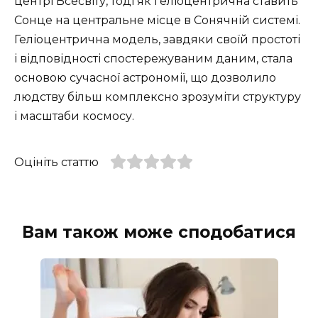
центрі Всесвіту, тоді як геліоцентрична ставить
Сонце на центральне місце в Сонячній системі.
Геліоцентрична модель, завдяки своїй простоті
і відповідності спостережуваним даним, стала
основою сучасної астрономії, що дозволило
людству більш комплексно зрозуміти структуру
і масштаби космосу.
Оцініть статтю
Вам також може сподобатися