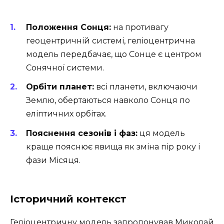
Положення Сонця:
на противагу
геоцентричній системі, геліоцентрична
модель передбачає, що Сонце є центром
Сонячної системи.
Орбіти планет:
всі планети, включаючи
Землю, обертаються навколо Сонця по
еліптичних орбітах.
Пояснення сезонів і фаз:
ця модель
краще пояснює явища як зміна пір року і
фази Місяця.
Історичний контекст
Геліоцентричну модель запропонував Миколай