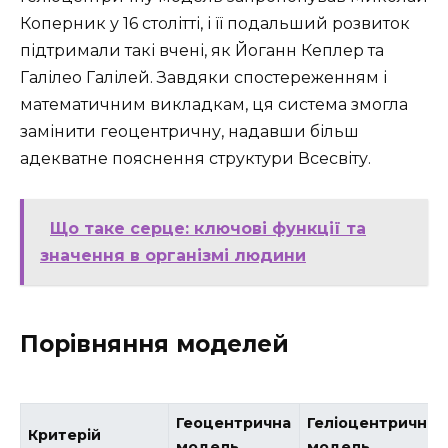
Коперник у 16 столітті, і її подальший розвиток
підтримали такі вчені, як Йоганн Кеплер та
Галілео Галілей. Завдяки спостереженням і
математичним викладкам, ця система змогла
замінити геоцентричну, надавши більш
адекватне пояснення структури Всесвіту.
Що таке серце: ключові функції та
значення в організмі людини
Порівняння моделей
Геоцентрична
Геліоцентрична
Критерій
модель
модель