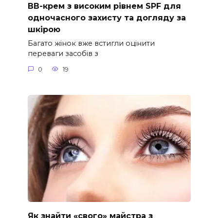
ВВ-крем з високим рівнем SPF для
одночасного захисту та догляду за
шкірою
Багато жінок вже встигли оцінити
переваги засобів з
0
19
Як знайти «свого» майстра з