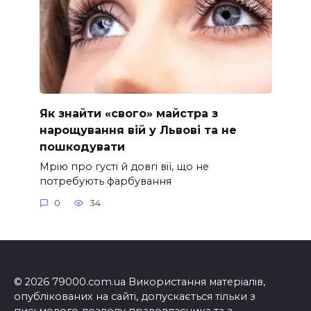
Як знайти «свого» майстра з
нарощування вій у Львові та не
пошкодувати
Мрію про густі й довгі вії, що не
потребують фарбування
0
34
© 2026 79000.com.ua Використання матеріалів,
опублікованих на сайті, допускається тільки з