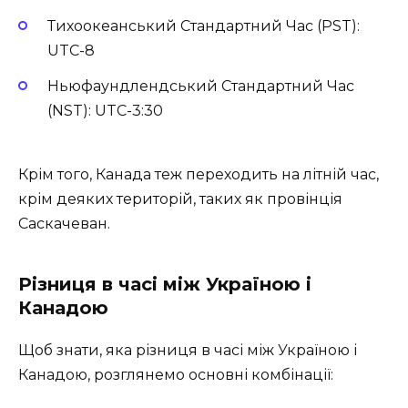
Тихоокеанський Стандартний Час (PST):
UTC-8
Ньюфаундлендський Стандартний Час
(NST): UTC-3:30
Крім того, Канада теж переходить на літній час,
крім деяких територій, таких як провінція
Саскачеван.
Різниця в часі між Україною і
Канадою
Щоб знати, яка різниця в часі між Україною і
Канадою, розглянемо основні комбінації: