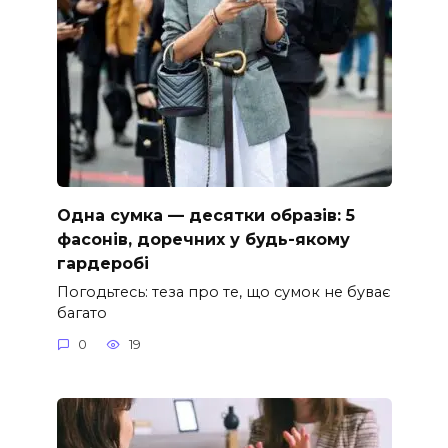
Одна сумка — десятки образів: 5
фасонів, доречних у будь-якому
гардеробі
Погодьтесь: теза про те, що сумок не буває
багато
0
19