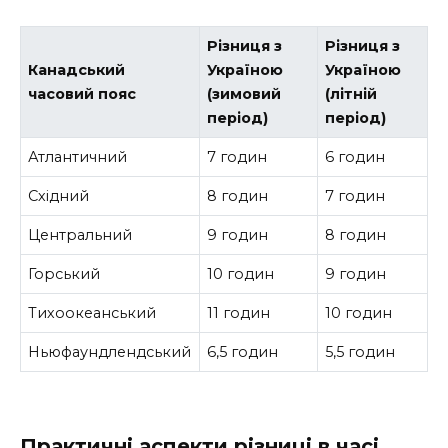
Різниця з
Різниця з
Канадський
Україною
Україною
часовий пояс
(зимовий
(літній
період)
період)
Атлантичний
7 годин
6 годин
Східний
8 годин
7 годин
Центральний
9 годин
8 годин
Горський
10 годин
9 годин
Тихоокеанський
11 годин
10 годин
Ньюфаундлендський
6,5 годин
5,5 годин
Практичні аспекти різниці в часі