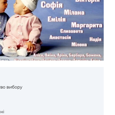
тво вибору
ні