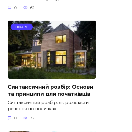
0
62
ЦІКАВЕ
Синтаксичний розбір: Основи
та принципи для початківців
Синтаксичний розбір: як розкласти
речення по поличках
0
32