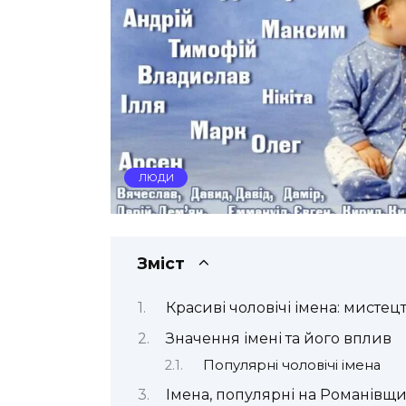
ЛЮДИ
Зміст
Красиві чоловічі імена: мистец
Значення імені та його вплив
Популярні чоловічі імена
Імена, популярні на Романівщи