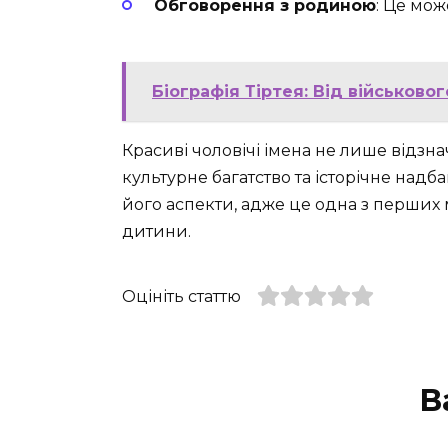
Обговорення з родиною
: Це мож
Біографія Тіртея: Від військов
Красиві чоловічі імена не лише відзн
культурне багатство та історічне надб
його аспекти, адже це одна з перших
дитини.
Оцініть статтю
В