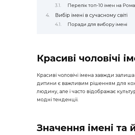
Перелік топ-10 імен на Ром
Вибір імені в сучасному світі
Поради для вибору імені
Красиві чоловічі і
Красиві чоловічі імена завжди залишаю
дитини є важливим рішенням для кожн
людину, але і часто відображає культу
модні тенденції.
Значення імені та 