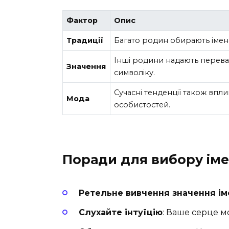
Фактор
Опис
Традиції
Багато родин обирають імена
Інші родини надають перева
Значення
символіку.
Сучасні тенденції також впли
Мода
особистостей.
Поради для вибору іме
Ретельне вивчення значення ім
Слухайте інтуїцію
: Ваше серце м