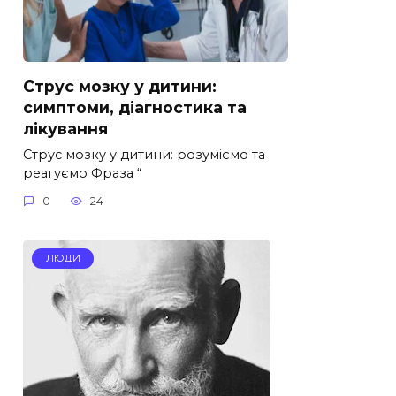
Струс мозку у дитини:
симптоми, діагностика та
лікування
Струс мозку у дитини: розуміємо та
реагуємо Фраза “
0
24
ЛЮДИ