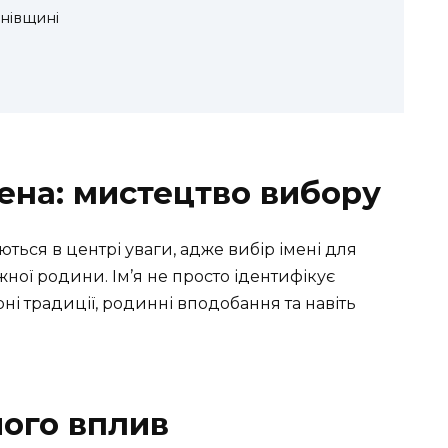
анівщині
мена: мистецтво вибору
ться в центрі уваги, адже вибір імені для
ої родини. Ім’я не просто ідентифікує
рні традиції, родинні вподобання та навіть
його вплив