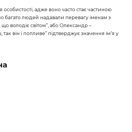
 особистості, адже воно часто стає частиною
но багато людей надавали перевагу іменам з
що володіє світом”, або Олександр –
 так він і попливе” підтверджує значення ім’я у
на