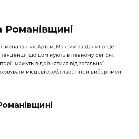
на Романівщині
 імена такі як Артем, Максим та Данило. Це
тенденції, що домінують в певному регіоні.
торії, можуть відрізнятися від загальної
аховувати місцеві особливості при виборі імені
 Романівщині