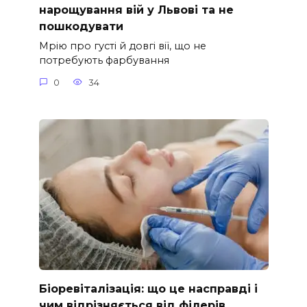
нарощування вій у Львові та не
пошкодувати
Мрію про густі й довгі вії, що не
потребують фарбування
0
34
Біоревіталізація: що це насправді і
чим відрізняється від філерів