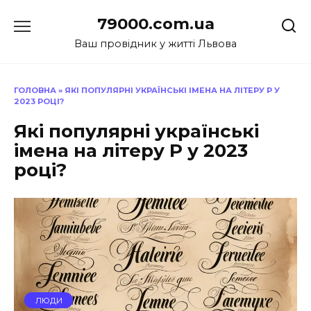
Перейти
79000.com.ua
до
вмісту
Ваш провідник у житті Львова
ГОЛОВНА
»
ЯКІ ПОПУЛЯРНІ УКРАЇНСЬКІ ІМЕНА НА ЛІТЕРУ Р У
2023 РОЦІ?
Які популярні українські
імена на літеру Р у 2023
році?
ЛЮДИ