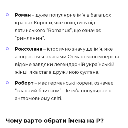
Роман
– дуже популярне ім’я в багатьох
країнах Європи, яке походить від
латинського “Romanus”, що означає
“римлянин”.
Роксолана
– історично значуще ім’я, яке
асоціюється з часами Османської імперії та
відоме завдяки легендарній українській
жінці, яка стала дружиною султана.
Роберт
– має германські корені, означає
“славний блиском”. Це ім’я популярне в
англомовному світі.
Чому варто обрати імена на Р?