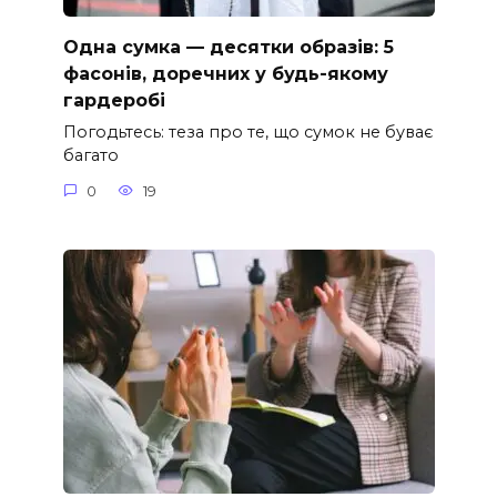
Одна сумка — десятки образів: 5
фасонів, доречних у будь-якому
гардеробі
Погодьтесь: теза про те, що сумок не буває
багато
0
19