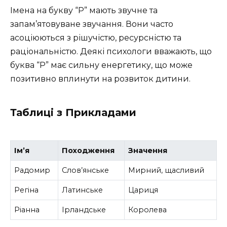
Імена на букву “Р” мають звучне та
запам’ятовуване звучання. Вони часто
асоціюються з рішучістю, ресурсністю та
раціональністю. Деякі психологи вважають, що
буква “Р” має сильну енергетику, що може
позитивно вплинути на розвиток дитини.
Таблиці з Прикладами
Ім’я
Походження
Значення
Радомир
Слов’янське
Мирний, щасливий
Регіна
Латинське
Цариця
Ріанна
Ірландське
Королева