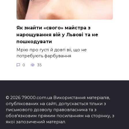
Як знайти «свого» майстра з
нарощування вій у Львові та не
пошкодувати
Мрію про густі й довгі вії, що не
потребують фарбування
0
35
© 2026 79000.com.ua Використання матеріалів,
опублікованих на сайті, допускається тільки з
письмового дозволу правовласника та з
обов'язковим прямим посиланням на сторінку, з
якої запозичений матеріал.