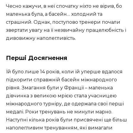
Чесно кажучи, в неї спочатку ніхто не вірив, бо
маленька була, а басейн… холодний та
страшний. Однак, поступово тренери почали
звертати увагу на її незвичайну працелюбність і
дивовижну наполегливість.
Перші Досягнення
Їй було лише 14 років, коли їй уперше вдалося
підкорити справжній басейн міжнародного
рівня. Змагання були у Франції – маленька
дівчинка з великою мрією стала учасницею
міжнародного турніру, де одержала свої перші
медалі. Роки тренувань не минули марно.
Наступні кілька років були присвячені ще більш
наполегливим тренуванням, які вимагали