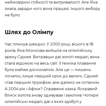
неймовірної стійкості та витривалості. Але Яна
знала, заради чого вона працює. Іншого вибору
не було.
Шлях до Олімпу
Час плинув швидко. У 2000 році, всього в 18
років, Яна Клочкова вийшла на олімпійську
арену Сіднея. Вигравши дві золоті медалі, вона
стала відомою на весь світ. Її техніка плавання
була майже досконалою. Але це — лишень
початок, лише перший крок до величі. Сідней
став першим тріумфом, але далеко не останнім.
А 2004 рік і Афіни? Справжня казка. Яскравий
блиск золота знову здивував і захопив. Чотири
олімпійські медалі, дві з яких здобуті у