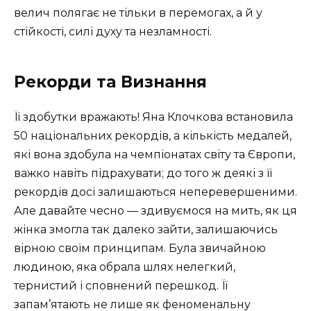
велич полягає не тільки в перемогах, а й у
стійкості, силі духу та незламності.
Рекорди та Визнання
Її здобутки вражають! Яна Клочкова встановила
50 національних рекордів, а кількість медалей,
які вона здобула на чемпіонатах світу та Європи,
важко навіть підрахувати; до того ж деякі з її
рекордів досі залишаються неперевершеними.
Але давайте чесно — здивуємося на мить, як ця
жінка змогла так далеко зайти, залишаючись
вірною своїм принципам. Була звичайною
людиною, яка обрала шлях нелегкий,
тернистий і сповнений перешкод. Її
запам’ятають не лише як феноменальну