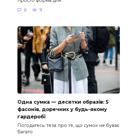
просто форма для
0
11
Одна сумка — десятки образів: 5
фасонів, доречних у будь-якому
гардеробі
Погодьтесь: теза про те, що сумок не буває
багато