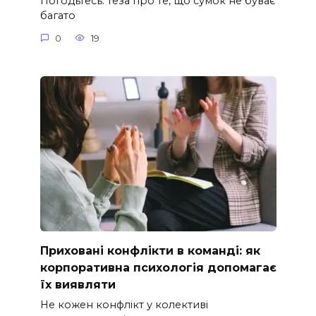
Погодьтесь: теза про те, що сумок не буває
багато
0
19
Приховані конфлікти в команді: як
корпоративна психологія допомагає
їх виявляти
Не кожен конфлікт у колективі