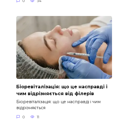
0
34
Біоревіталізація: що це насправді і
чим відрізняється від філерів
Біоревіталізація: що це насправді і чим
відрізняється
0
11