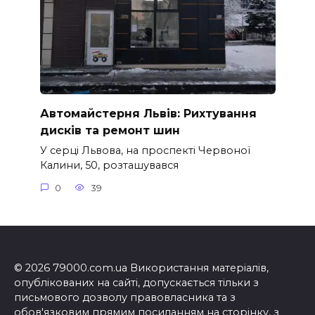
Автомайстерня Львів: Рихтування
дисків та ремонт шин
У серці Львова, на проспекті Червоної
Калини, 50, розташувався
0
39
© 2026 79000.com.ua Використання матеріалів,
опублікованих на сайті, допускається тільки з
письмового дозволу правовласника та з
обов'язковим прямим посиланням на сторінку, з