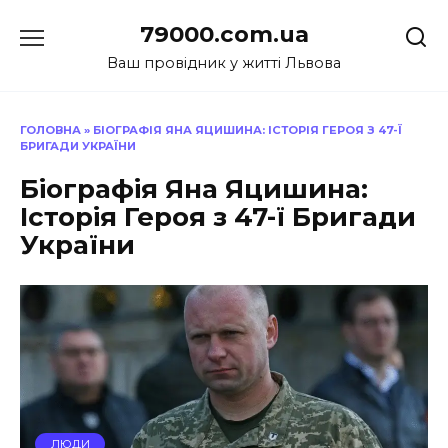
Перейти
79000.com.ua
до
вмісту
Ваш провідник у житті Львова
ГОЛОВНА
»
БІОГРАФІЯ ЯНА ЯЦИШИНА: ІСТОРІЯ ГЕРОЯ З 47-Ї
БРИГАДИ УКРАЇНИ
Біографія Яна Яцишина:
Історія Героя з 47-ї Бригади
України
ЛЮДИ