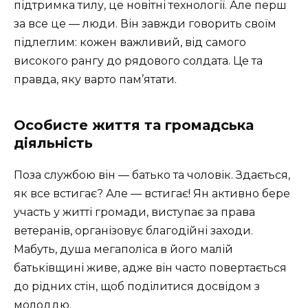
підтримка тилу, це новітні технології. Але перш
за все це — люди. Він завжди говорить своїм
підлеглим: кожен важливий, від самого
високого рангу до рядового солдата. Це та
правда, яку варто пам’ятати.
Особисте життя та громадська
діяльність
Поза службою він — батько та чоловік. Здається,
як все встигає? Але — встигає! Ян активно бере
участь у житті громади, виступає за права
ветеранів, організовує благодійні заходи.
Мабуть, душа мегаполіса в його малій
батьківщині живе, адже він часто повертається
до рідних стін, щоб поділитися досвідом з
молоддю.