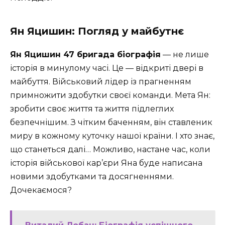
Ян Яцишин: Погляд у майбутнє
Ян Яцишин 47 бригада біографія
— не лише
історія в минулому часі. Це — відкриті двері в
майбуття. Військовий лідер із прагненням
примножити здобутки своєї команди. Мета Ян:
зробити своє життя та життя підлеглих
безпечнішим. З чітким баченням, він ставленик
миру в кожному куточку нашої країни. І хто знає,
що станеться далі… Можливо, настане час, коли
історія військової кар’єри Яна буде написана
новими здобутками та досягненнями.
Дочекаємося?