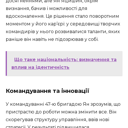
досягненнями, але Ян Яцишин, окрім
визнання, бачив і можливості для
вдосконалення. Це рішення стало поворотним
моментом у його кар’єрі: у середовищі творчих
командирів у нього розвивалися таланти, яких
раніше він навіть не підозрював у собі.
Що таке національність: визначення та
вплив на ідентичність
Командування та інновації
У командуванні 47-ю бригадою Ян зрозумів, що
пристрастю до роботи можна змінити все. Він
скорегував структуру управління, ввів нові
стратегії. У результаті підвищилася