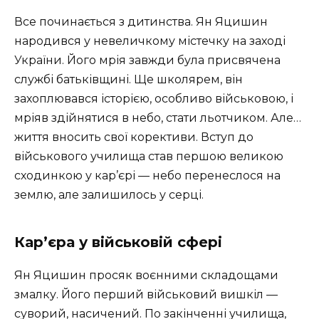
Все починається з дитинства. Ян Яцишин
народився у невеличкому містечку на заході
України. Його мрія завжди була присвячена
службі батьківщині. Ще школярем, він
захоплювався історією, особливо військовою, і
мріяв здійнятися в небо, стати льотчиком. Але…
життя вносить свої корективи. Вступ до
військового училища став першою великою
сходинкою у кар’єрі — небо перенеслося на
землю, але залишилось у серці.
Кар’єра у військовій сфері
Ян Яцишин просяк воєнними складощами
змалку. Його перший військовий вишкіл —
суворий, насичений. По закінченні училища,