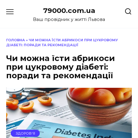
Перейти
79000.com.ua
до
вмісту
Ваш провідник у житті Львова
ГОЛОВНА
»
ЧИ МОЖНА ЇСТИ АБРИКОСИ ПРИ ЦУКРОВОМУ
ДІАБЕТІ: ПОРАДИ ТА РЕКОМЕНДАЦІЇ
Чи можна їсти абрикоси
при цукровому діабеті:
поради та рекомендації
ЗДОРОВ'Я