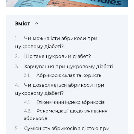
Зміст
Чи можна їсти абрикоси при
цукровому діабеті?
Що таке цукровий діабет?
Харчування при цукровому діабеті
Абрикоси: склад та користь
Чи дозволяється абрикоси при
цукровому діабеті?
Глікемічний індекс абрикосів
Рекомендації щодо вживання
абрикосів
Сумісність абрикосів з дієтою при