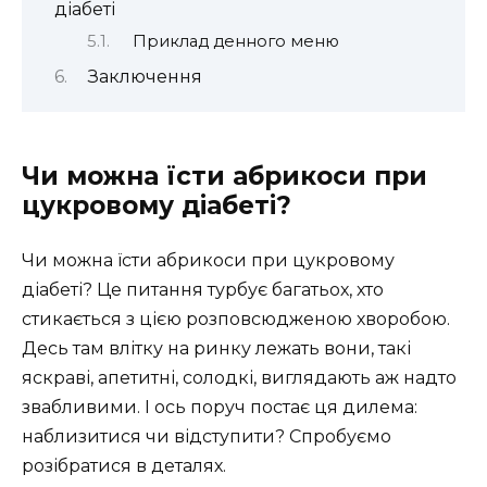
діабеті
Приклад денного меню
Заключення
Чи можна їсти абрикоси при
цукровому діабеті?
Чи можна їсти абрикоси при цукровому
діабеті? Це питання турбує багатьох, хто
стикається з цією розповсюдженою хворобою.
Десь там влітку на ринку лежать вони, такі
яскраві, апетитні, солодкі, виглядають аж надто
звабливими. І ось поруч постає ця дилема:
наблизитися чи відступити? Спробуємо
розібратися в деталях.