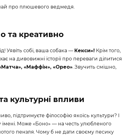
май про плюшевого ведмедя.
но та креативно
д! Уявіть собі, ваша собака —
Кекси»!
Крім того,
хає на дивовижні історії про переваги ділитися
«Матча», «Маффін», «Орео»
. Звучить смішно,
та культурні впливи
во, підтримуєте філософію якоїсь культури? І
 імені. Може «Боно» — на честь улюбленого
лотого пензля. Чому б не дати своєму песику