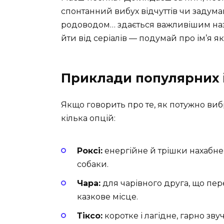
спонтанний вибух відчуттів чи задума
родоводом… здається важливішим назва
йти від серіалів — подумай про ім’я 
Приклади популярних 
Якщо говорить про те, як потужно виб
кілька опцій:
Роксі:
енергійне й трішки нахабне.
собаки.
Чара:
для чарівного друга, що пер
казкове місце.
Тіксо:
коротке і лагідне, гарно звуч