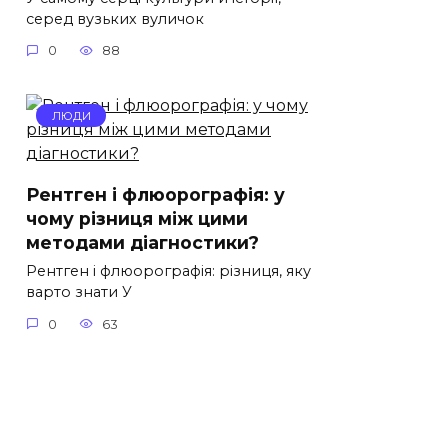
серед вузьких вуличок
0
88
ЛЮДИ
Рентген і флюорографія: у
чому різниця між цими
методами діагностики?
Рентген і флюорографія: різниця, яку
варто знати У
0
63