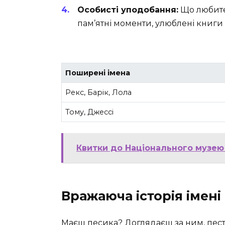
Особисті уподобання:
Що любите 
пам’ятні моменти, улюблені книги
Поширені імена
Рекс, Барік, Лола
Тому, Джессі
Квитки до Національного музею
Вражаюча історія імені
Маєш песика? Доглядаєш за ним, пести