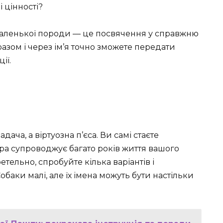
і цінності?
 маленької породи — це посвячення у справжню
азом і через ім’я точно зможете передати
ії.
дача, а віртуозна п’єса. Ви самі стаєте
ра супроводжує багато років життя вашого
тельно, спробуйте кілька варіантів і
Собаки малі, але їх імена можуть бути настільки