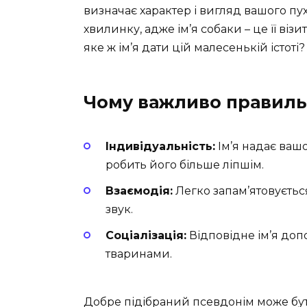
визначає характер і вигляд вашого п
хвилинку, адже ім’я собаки – це її візи
яке ж ім’я дати цій малесенькій істоті?
Чому важливо правильн
Індивідуальність:
Ім’я надає ваш
робить його більше ліпшім.
Взаємодія:
Легко запам’ятовуєтьс
звук.
Соціалізація:
Відповідне ім’я доп
тваринами.
Добре підібраний псевдонім може бути