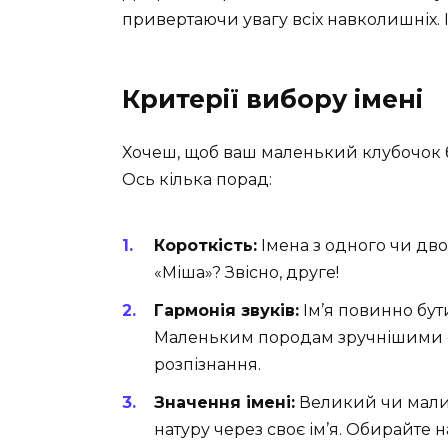
привертаючи увагу всіх навколишніх. 
Критерії вибору імені
Хочеш, щоб ваш маленький клубочок б
Ось кілька порад:
Короткість:
Імена з одного чи дво
«Міша»? Звісно, друге!
Гармонія звуків:
Ім’я повинно бут
Маленьким породам зручнішими є з
розпізнання.
Значення імені:
Великий чи малий
натуру через своє ім’я. Обирайте 