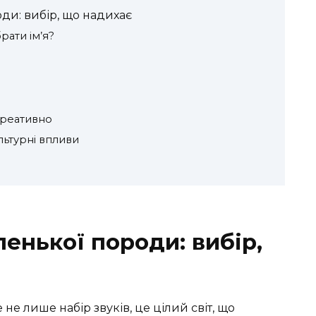
оди: вибір, що надихає
ати ім’я?
 креативно
льтурні впливи
ленької породи: вибір,
не лише набір звуків, це цілий світ, що