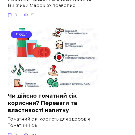
Виклики Марокко правопис
0
81
ЛЮДИ
Чи дійсно томатний сік
корисний? Переваги та
властивості напитку
Томатний сік: користь для здоров’я
Томатний сік