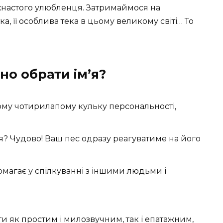
ухнастого улюбленця. Затримаймося на
тка, її особлива тека в цьому великому світі… То
о обрати ім’я?
ому чотирилапому кульку персональності,
я? Чудово! Ваш пес одразу реагуватиме на його
омагає у спілкуванні з іншими людьми і
 як простим і милозвучним, так і епатажним,