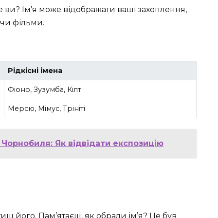
ви? Ім’я може відображати ваші захоплення,
 чи фільми.
Рідкісні імена
Фіоно, Зузумба, Кілт
Мерсю, Мімус, Трініті
 Чорнобиля: Як відвідати експозицію
ш його. Пам’ятаєш, як обрали ім’я? Це був