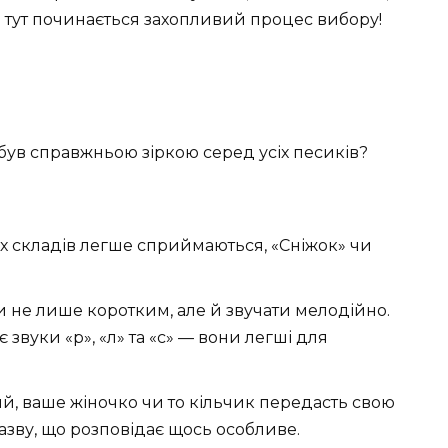
І тут починається захопливий процес вибору!
ув справжньою зіркою серед усіх песиків?
х складів легше сприймаються, «Сніжок» чи
и не лише коротким, але й звучати мелодійно.
вуки «р», «л» та «с» — вони легші для
, ваше жіночко чи то кільчик передасть свою
назву, що розповідає щось особливе.