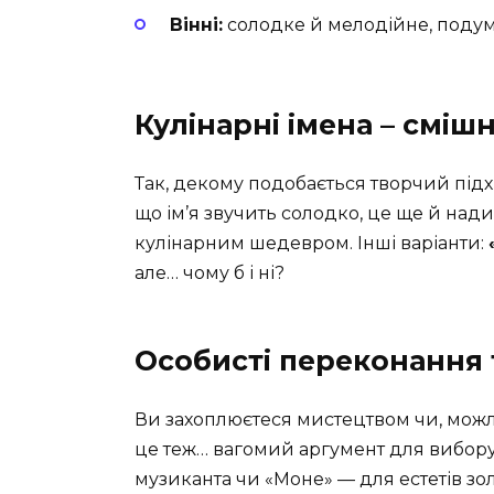
Вінні:
солодке й мелодійне, поду
Кулінарні імена – сміш
Так, декому подобається творчий підхі
що ім’я звучить солодко, це ще й нади
кулінарним шедевром. Інші варіанти:
але… чому б і ні?
Особисті переконання 
Ви захоплюєтеся мистецтвом чи, можли
це теж… вагомий аргумент для вибору
музиканта чи «Моне» — для естетів зо