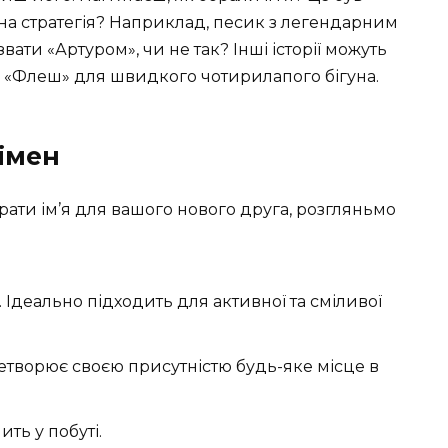
на стратегія? Наприклад, песик з легендарним
ти «Артуром», чи не так? Інші історії можуть
як «Флеш» для швидкого чотирилапого бігуна.
імен
рати ім’я для вашого нового друга, розгляньмо
 Ідеально підходить для активної та сміливої
етворює своєю присутністю будь-яке місце в
ить у побуті.