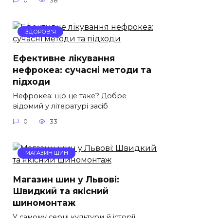
0
38
ЗДОРОВ'Я
Ефективне лікування
нефрокеа: сучасні методи та
підходи
Нефрокеа: що це таке? Добре
відомий у літературі засіб
0
33
МАГАЗИН ШИН
Магазин шин у Львові:
Швидкий та якісний
шиномонтаж
У самому серці культури й історії,