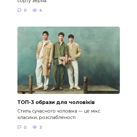
сорту зерна.
0
4
ТОП-3 образи для чоловіків
Стиль сучасного чоловіка — це мікс
класики, розслабленості
0
3