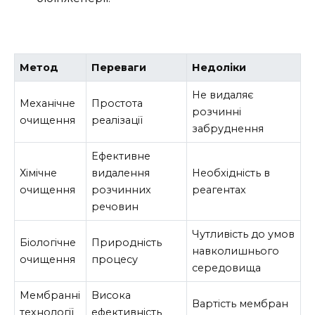
Метод
Переваги
Недоліки
Не видаляє
Механічне
Простота
розчинні
очищення
реалізації
забруднення
Ефективне
Хімічне
видалення
Необхідність в
очищення
розчинних
реагентах
речовин
Чутливість до умов
Біологічне
Природність
навколишнього
очищення
процесу
середовища
Мембранні
Висока
Вартість мембран
технології
ефективність