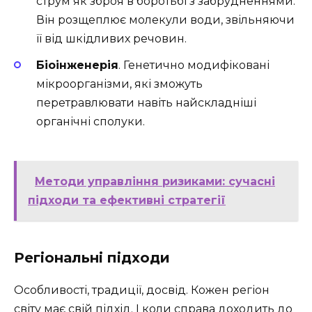
струм як зброя в боротьбі з забрудненнями.
Він розщеплює молекули води, звільняючи
її від шкідливих речовин.
Біоінженерія
. Генетично модифіковані
мікроорганізми, які зможуть
перетравлювати навіть найскладніші
органічні сполуки.
Методи управління ризиками: сучасні
підходи та ефективні стратегії
Регіональні підходи
Особливості, традиції, досвід. Кожен регіон
світу має свій підхід. І коли справа доходить до