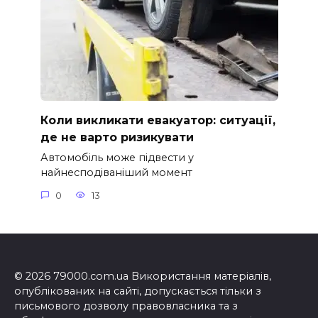
Коли викликати евакуатор: ситуації,
де не варто ризикувати
Автомобіль може підвести у
найнесподіваніший момент
0
13
© 2026 79000.com.ua Використання матеріалів,
опублікованих на сайті, допускається тільки з
письмового дозволу правовласника та з