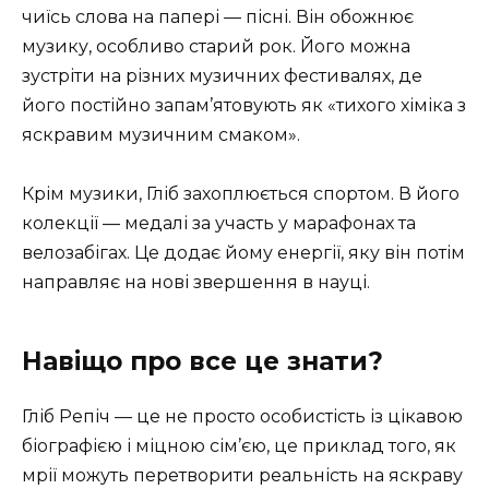
чиїсь слова на папері — пісні. Він обожнює
музику, особливо старий рок. Його можна
зустріти на різних музичних фестивалях, де
його постійно запам’ятовують як «тихого хіміка з
яскравим музичним смаком».
Крім музики, Гліб захоплюється спортом. В його
колекції — медалі за участь у марафонах та
велозабігах. Це додає йому енергії, яку він потім
направляє на нові звершення в науці.
Навіщо про все це знати?
Гліб Репіч — це не просто особистість із цікавою
біографією і міцною сім’єю, це приклад того, як
мрії можуть перетворити реальність на яскраву