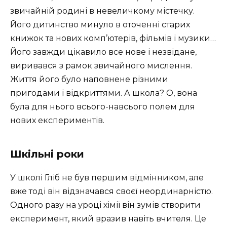
звичайній родині в невеличкому містечку.
Його дитинство минуло в оточенні старих
книжок та нових комп’ютерів, фільмів і музики…
Його завжди цікавило все нове і незвідане,
виривався з рамок звичайного мислення.
Життя його було наповнене різними
пригодами і відкриттями. А школа? О, вона
була для нього всього-навсього полем для
нових експериментів.
Шкільні роки
У школі Гліб не був першим відмінником, але
вже тоді він відзначався своєї неординарністю.
Одного разу на уроці хімії він зумів створити
експеримент, який вразив навіть вчителя. Це