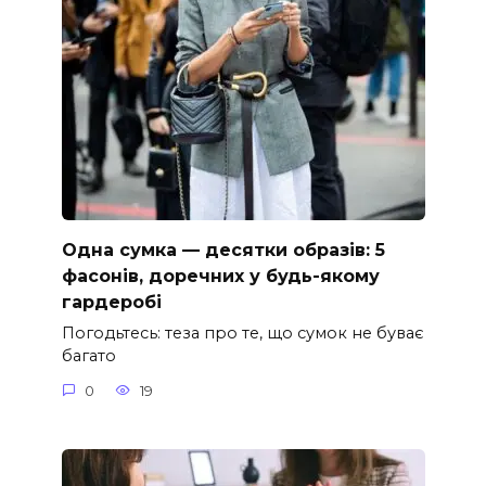
Одна сумка — десятки образів: 5
фасонів, доречних у будь-якому
гардеробі
Погодьтесь: теза про те, що сумок не буває
багато
0
19