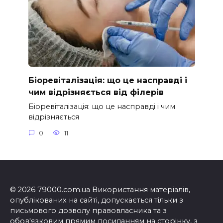
Біоревіталізація: що це насправді і
чим відрізняється від філерів
Біоревіталізація: що це насправді і чим
відрізняється
0
11
© 2026 79000.com.ua Використання матеріалів,
опублікованих на сайті, допускається тільки з
письмового дозволу правовласника та з
обов'язковим прямим посиланням на сторінку, з