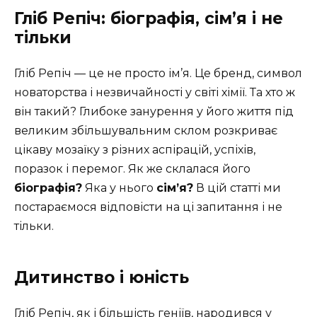
Гліб Репіч: біографія, сім’я і не
тільки
Гліб Репіч — це не просто ім’я. Це бренд, символ
новаторства і незвичайності у світі хімії. Та хто ж
він такий? Глибоке занурення у його життя під
великим збільшувальним склом розкриває
цікаву мозаїку з різних аспірацій, успіхів,
поразок і перемог. Як же склалася його
біографія?
Яка у нього
сім’я?
В цій статті ми
постараємося відповісти на ці запитання і не
тільки.
Дитинство і юність
Гліб Репіч, як і більшість геніїв, народився у