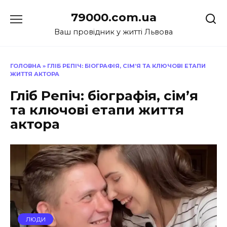
Перейти
79000.com.ua
до
вмісту
Ваш провідник у житті Львова
ГОЛОВНА
»
ГЛІБ РЕПІЧ: БІОГРАФІЯ, СІМ’Я ТА КЛЮЧОВІ ЕТАПИ
ЖИТТЯ АКТОРА
Гліб Репіч: біографія, сім’я
та ключові етапи життя
актора
ЛЮДИ